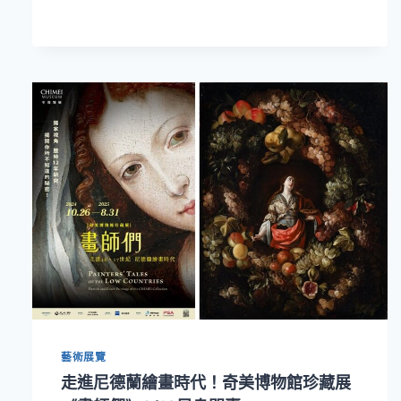
在
充
滿
藝
術
與
節
慶
溫
暖
的
聖
誕
氣
氛
中！
奇
美
博
藝術展覽
物
走進尼德蘭繪畫時代！奇美博物館珍藏展
館