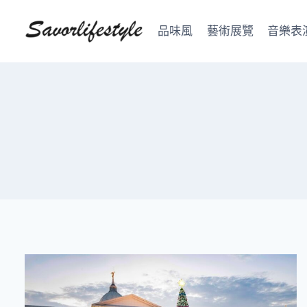
Skip
to
品味風
藝術展覽
音樂表
content