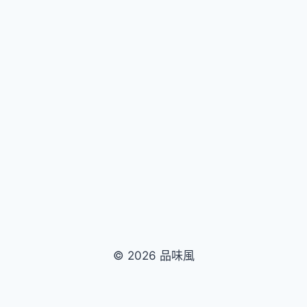
出
「JUST
MUSEUM」
漫
遊
奇
美
博
物
館
住
房
優
惠
專
案
© 2026 品味風