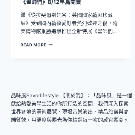
《畫師們》8/12早鳥開賣
2024
聖
繼《從拉斐爾到梵谷：英國國家藝廊珍藏
誕
週
展》受到國內藝術愛好者熱烈歡迎之後，奇
末
美博物館乘勝追擊推出全新特展《畫師們…
12/14
登
走
READ MORE
場
進
尼
德
蘭
繪
畫
時
代！
品味風Savorlifestyle 【關於我】：「品味風」是一個
奇
獻給熱愛美學生活的你所打造的空間。我們深入探索
美
世界各地的藝術展覽、現場音樂演出、精品旅宿與高
博
物
端餐飲，用溫度與眼光為你精選每一次的感官饗宴。
館
珍