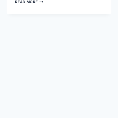
送
READ MORE
常
設
展
加
價
再
看
特
展
《畫
師
們》！
捷
絲
旅
台
南
虎
山
館
推