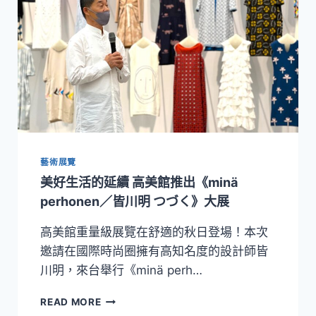
藝術展覽
美好生活的延續 高美館推出《minä
perhonen／皆川明 つづく》大展
高美館重量級展覽在舒適的秋日登場！本次
邀請在國際時尚圈擁有高知名度的設計師皆
川明，來台舉行《minä perh…
美
READ MORE
好