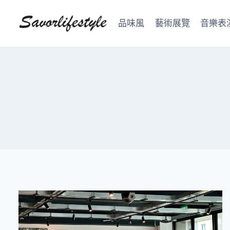
Skip
to
品味風
藝術展覽
音樂表
content