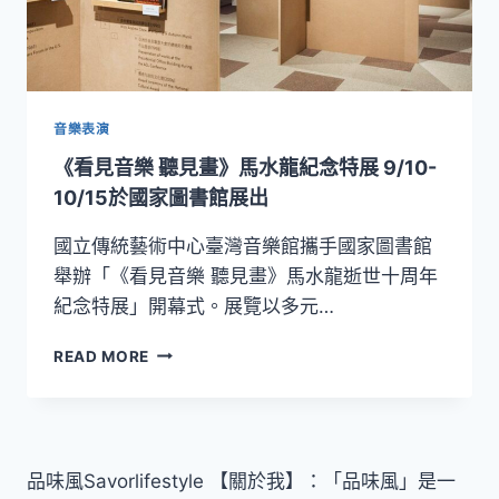
音樂表演
《看見音樂 聽見畫》馬水龍紀念特展 9/10-
10/15於國家圖書館展出
國立傳統藝術中心臺灣音樂館攜手國家圖書館
舉辦「《看見音樂 聽見畫》馬水龍逝世十周年
紀念特展」開幕式。展覽以多元…
《看
READ MORE
見
音
樂
聽
見
品味風Savorlifestyle 【關於我】：「品味風」是一
畫》