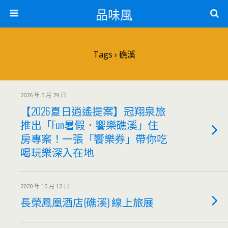
品味風
Tags › 礁溪
2026 年 5 月 29 日
【2026夏日逍遙提案】冠翔泉旅
推出「Fun暑假．饗樂礁溪」住
房專案！一張「饗樂券」帶你吃
喝玩樂深入在地
2020 年 10 月 12 日
長榮鳳凰酒店(礁溪) 線上旅展