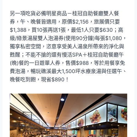
另一項吃貨必備明星商品－桂冠自助餐廳雙人餐
券，午、晚餐皆適用，原價$2,156，旅展價只要
$1,388，買10張再送1張，最低1人只要$630；高
級/綠景湯屋雙人泡湯券(使用90分鐘)每張$1,080，
獨享私密空間，恣意享受美人湯泉所帶來的淨化與
甦醒；不能不搶的還有慢活SPA＋桂冠自助餐廳午
(晚)餐的一日遊單人券，售價$988，等於用餐享免
費泡湯，暢玩礁溪最大1,500坪水療泉湯與任選午、
晚餐吃到飽，現省$890！