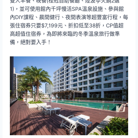
雙人早餐、晚餐(桂冠自助餐廳、煙波亭火鍋2選
1)，並可使用館內千坪慢活SPA溫泉設施、參與館
內DIY課程、晨間健行、夜間表演等超豐富行程，每
張住宿券只要$7,199元、折扣低至38折，CP值超
高超值住宿券，為即將來臨的冬季溫泉旅行做準
備，絕對要入手！