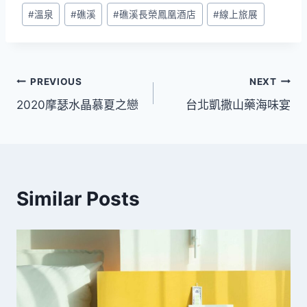
Post
#
溫泉
#
礁溪
#
礁溪長榮鳳凰酒店
#
線上旅展
Tags:
文
PREVIOUS
NEXT
2020摩瑟水晶慕夏之戀
台北凱撒山藥海味宴
章
導
覽
Similar Posts