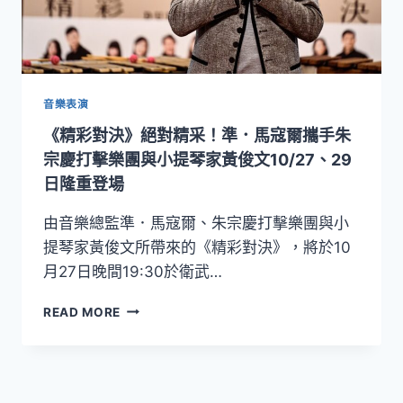
音樂表演
《精彩對決》絕對精采！準．馬寇爾攜手朱
宗慶打擊樂團與小提琴家黃俊文10/27、29
日隆重登場
由音樂總監準．馬寇爾、朱宗慶打擊樂團與小
提琴家黃俊文所帶來的《精彩對決》，將於10
月27日晚間19:30於衛武…
《精
READ MORE
彩
對
決》
絕
對