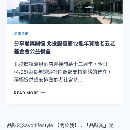
企業活動
分享愛與關懷 北投麗禧慶12週年贊助老五老
基金會公益餐盒
北投麗禧溫泉酒店迎接開幕十二週年，今日
(4/28)與長年透過社區照顧支持網絡的建立，
積極提供或安排熟齡者社會參…
分
READ MORE
享
愛
與
關
懷
品味風Savorlifestyle 【關於我】：「品味風」是一
北