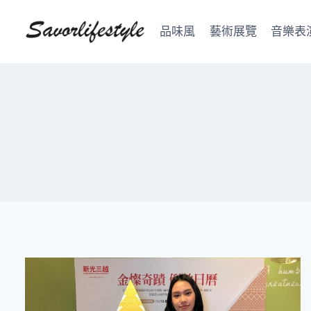
Skip
to
品味風
藝術展覽
音樂表
content