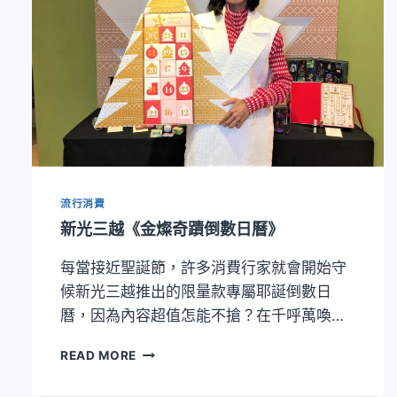
流行消費
新光三越《金燦奇蹟倒數日曆》
每當接近聖誕節，許多消費行家就會開始守
候新光三越推出的限量款專屬耶誕倒數日
曆，因為內容超值怎能不搶？在千呼萬喚…
新
READ MORE
光
三