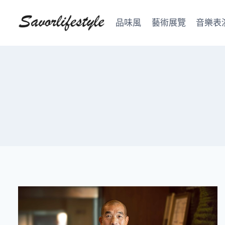
Skip
to
品味風
藝術展覽
音樂表
content