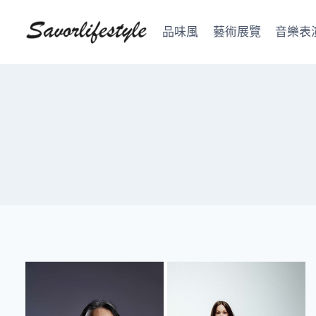
Skip
to
品味風
藝術展覽
音樂表
content