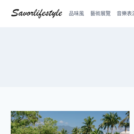
Skip
to
品味風
藝術展覽
音樂表
content