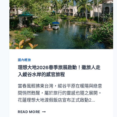
國內輕旅
理想大地2026春季旅展啟動！邀旅人走
入縱谷水岸的感官旅程
當春風輕拂東台灣，縱谷平原在暖陽與綠意
間悄然甦醒，屬於旅行的靈感也隨之展開。
花蓮理想大地渡假飯店宣布正式啟動2…
理
READ MORE
想