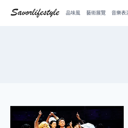
Skip
to
品味風
藝術展覽
音樂表
content