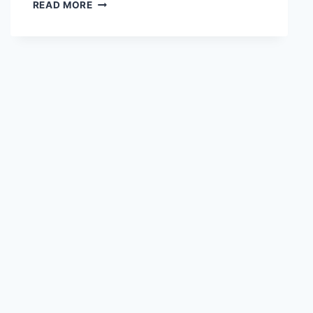
魏
READ MORE
演
銓
《勇
氣
熊
全
創
作
個
展》！
華
山
町
餐
酒
館
父
親
節
饗
宴