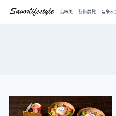
Skip
to
品味風
藝術展覽
音樂表
content