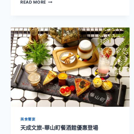
聯
READ MORE
名
餐
點、
收
藏
周
邊
萌
翻
暑
假！
天
成
文
旅
華
山
町
美食饗宴
餐
酒
天成文旅-華山町餐酒館優惠登場
館