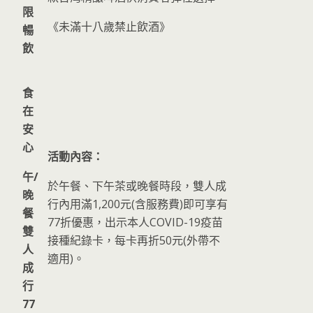
限
《未滿十八歲禁止飲酒》
暢
飲
食
在
安
心
活動內容：
午
/
於午餐、下午茶或晚餐時段，雙人成
晚
行內用滿1,200元(含服務費)即可享有
餐
77折優惠，出示本人COVID-19疫苗
雙
接種紀錄卡，每卡再折50元(外帶不
人
適用)。
成
行
77