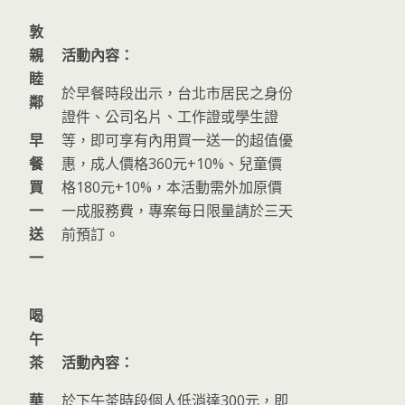
敦
親
活動內容：
睦
於早餐時段出示，台北市居民之身份
鄰
證件、公司名片、工作證或學生證
早
等，即可享有內用買一送一的超值優
餐
惠，成人價格360元+10%、兒童價
買
格180元+10%，本活動需外加原價
一
一成服務費，專案每日限量請於三天
送
前預訂。
一
喝
午
茶
活動內容：
華
於下午茶時段個人低消達300元，即