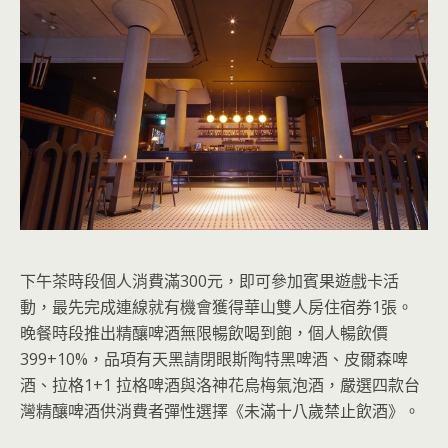
下午茶時段個人消費滿300元，即可參加賓果遊戲卡活
動，最先完成連線就有機會獲得華山雙人房住宿券1張。
晚餐時段推出精釀啤酒無限暢飲喝到飽，個人暢飲價
399+10%，品項有天黑請閉眼斯陶特黑啤酒、皮爾森啤
酒、拉格1+1 拉格啤酒與洛神花烏梅氣泡酒，嚴選四款台
灣精釀啤酒供消費者彈性選擇《未滿十八歲禁止飲酒》。