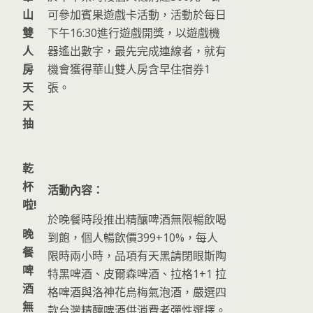
山
可參加賓果遊戲卡活動，活動於每日
雙
下午16:30進行遊戲開獎，以遊戲機
人
器遙出數字，最先完成連線者，就有
房
機會獲得華山雙人房含早住宿券1
天
張。
天
抽
乾
杯
活動內容：
啦
!
於晚餐時段推出精釀啤酒無限暢飲喝
晚
到飽，個人暢飲價399+10%，每人
餐
限時兩小時，品項有天黑請閉眼斯陶
啤
特黑啤酒、皮爾森啤酒、拉格1+1 拉
酒
格啤酒與洛神花烏梅氣泡酒，嚴選四
無
款台灣精釀啤酒供消費者彈性選擇。