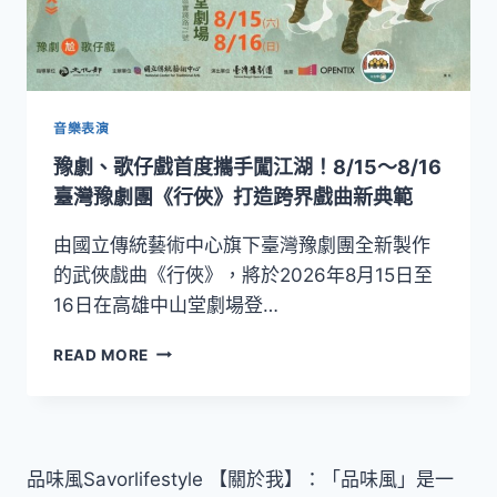
音樂表演
豫劇、歌仔戲首度攜手闖江湖！8/15～8/16
臺灣豫劇團《行俠》打造跨界戲曲新典範
由國立傳統藝術中心旗下臺灣豫劇團全新製作
的武俠戲曲《行俠》，將於2026年8月15日至
16日在高雄中山堂劇場登…
豫
READ MORE
劇、
歌
仔
戲
首
品味風Savorlifestyle 【關於我】：「品味風」是一
度