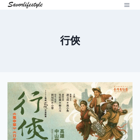
Skip
to
content
行俠