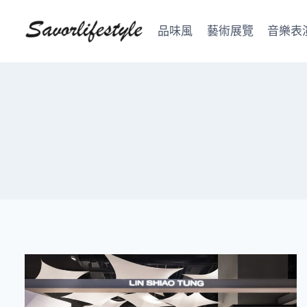
Skip
to
品味風
藝術展覽
音樂表
content