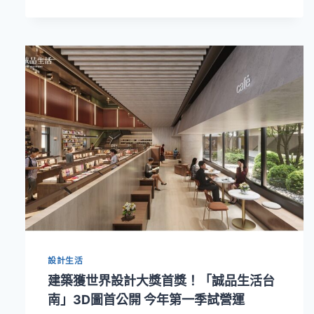
海
般
開
闊
的
藝
廊
氛
圍！
林
曉
同
設
計
師
珠
寶
設計生活
「台
南
建築獲世界設計大獎首獎！「誠品生活台
旗
南」3D圖首公開 今年第一季試營運
艦