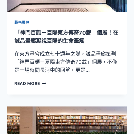
松
菸
打
造
藝術展覽
「請
「神門百顏－夏陽東方傳奇70載」個展！在
客
式」
誠品畫廊凝視夏陽的生命筆觸
食
旅
在東方畫會成立七十週年之際，誠品畫廊策劃
提
「神門百顏－夏陽東方傳奇70載」個展，不僅
案
是一場時間長河中的回望，更是…
「神
READ MORE
門
百
顏
－
夏
陽
東
方