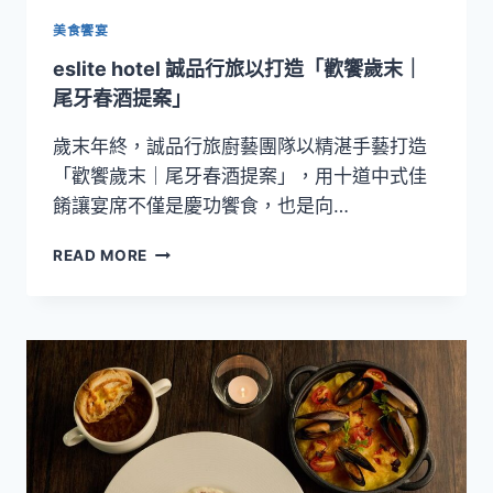
常
溫
美食饗宴
外
eslite hotel 誠品行旅以打造「歡饗歲末｜
帶
饗
尾牙春酒提案」
宴」
歲末年終，誠品行旅廚藝團隊以精湛手藝打造
「歡饗歲末｜尾牙春酒提案」，用十道中式佳
餚讓宴席不僅是慶功饗食，也是向…
ESLITE
READ MORE
HOTEL
誠
品
行
旅
以
打
造
「歡
饗