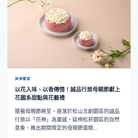
新
章
登
場！
誠
品
行
旅
IN
BETWEEN
之
間
美食饗宴
餐
以花入味、以香傳情！誠品行旅母親節獻上
廳
以
花園系甜點與花藝禮
法
式
隨著母親節將至，座落於松山文創園區的誠品
技
行旅以「花神」為靈感，延伸松菸園區的自然
法
意象，推出期間限定的母親節蛋糕…
詮
釋