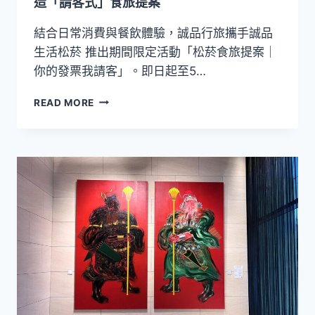
點
造「請客式」食旅提案
與
花
結合日常消費與餐飲體驗，誠品行旅攜手誠品
藝
生活松菸 推出期間限定活動「松菸食旅提案｜
禮
你的發票我請客」。即日起至5…
從
READ MORE
發
票
延
伸
餐
桌
體
驗！
誠
品
行
旅
攜
手