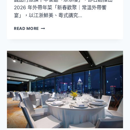
足
2026 年外帶年菜「新春歡聚｜常溫外帶饗
宴」，以江浙鮮美、粵式講究…
【外
READ MORE
帶
年
菜】
誠
品
行
旅
聚
聚
樓
推
「新
春
歡
聚
｜