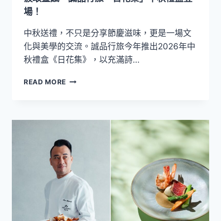
菜
場！
帶
味
中秋送禮，不只是分享節慶滋味，更是一場文
蕾
化與美學的交流。誠品行旅今年推出2026年中
航
秋禮盒《日花集》，以充滿詩…
向
地
【2026
中
READ MORE
中
海
秋
月
餅
設
計
大
賞】
從
百
年
臺
語