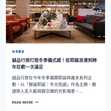
傳
奇
70
載」
個
展！
在
誠
品
畫
美食饗宴
廊
誠品行旅打造冬季儀式感！從耶誕浪漫到跨
凝
視
年狂歡一次滿足
夏
陽
誠品行旅在今年冬季揭開耶誕與歲末系列企
的
劃，以「靜謐耶誕｜冬光低語」作為主題，邀
生
請旅人走入藍與銀交織的光影場景，…
命
筆
誠
READ MORE
觸
品