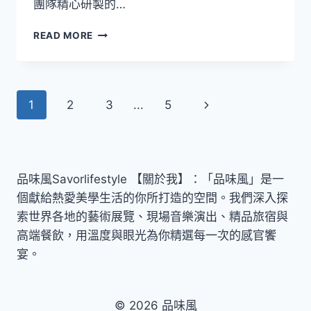
團隊精心研製的…
冬
新
展
菜
READ MORE
演
單
當
季
食
Page
Next
1
2
3
...
5
材
的
navigation
Page
風
華！
信
義
品味風Savorlifestyle 【關於我】：「品味風」是一
區
個獻給熱愛美學生活的你所打造的空間。我們深入探
最
索世界各地的藝術展覽、現場音樂演出、精品旅宿與
優
高端餐飲，用溫度與眼光為你精選每一次的感官饗
雅
餐
宴。
廳-
誠
品
© 2026 品味風
行