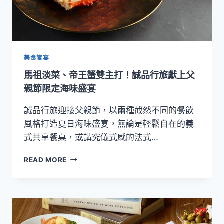
美食饗宴
馬祖淡菜、帝王蟹雙主打！誠品行旅獻上父
親節限定海味盛宴
誠品行旅迎接父親節，以兩種截然不同的餐飲
風格打造夏日海味盛宴，無論是輕鬆自在的義
式共享餐桌，或講究儀式感的法式…
馬
READ MORE
祖
淡
菜、
帝
王
蟹