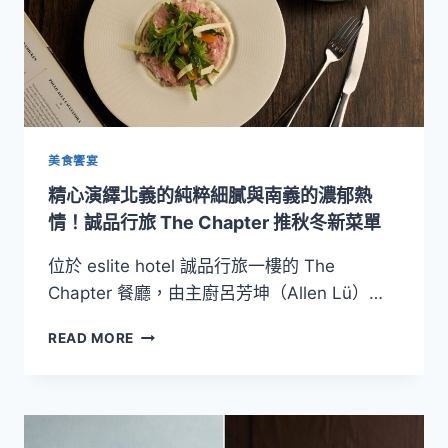
歲
末
｜
尾
牙
春
酒
提
美食饗宴
案」
精心演繹北義的純粹細膩與南義的濃郁熱
情！誠品行旅 The Chapter 推秋冬新菜單
位於 eslite hotel 誠品行旅一樓的 The
Chapter 餐廳，由主廚呂芳坤（Allen Lü）…
精
READ MORE
心
演
繹
北
義