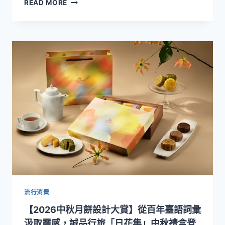
從
READ MORE
開
胃
菜
揭
開
義
大
利
餐
桌
序
曲！
誠
品
行
旅
THE
CHAPTER
流行消費
夏
【2026中秋月餅設計大賞】從百年臺語詞彙
季
新
汲取靈感，誠品行旅「日花集」中秋禮盒登