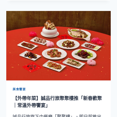
行
旅
打
造
冬
季
儀
式
感！
從
耶
誕
浪
漫
到
跨
年
美食饗宴
狂
【外帶年菜】誠品行旅聚聚樓推「新春歡聚
歡
一
｜常溫外帶饗宴」
次
滿
誠品行旅旗下中餐廳「聚聚樓」，即日起推出