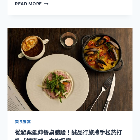
以
READ MORE
島
花
嶼
入
風
味、
土
以
香
傳
情！
誠
品
行
旅
母
親
節
獻
上
花
園
美食饗宴
系
從發票延伸餐桌體驗！誠品行旅攜手松菸打
甜