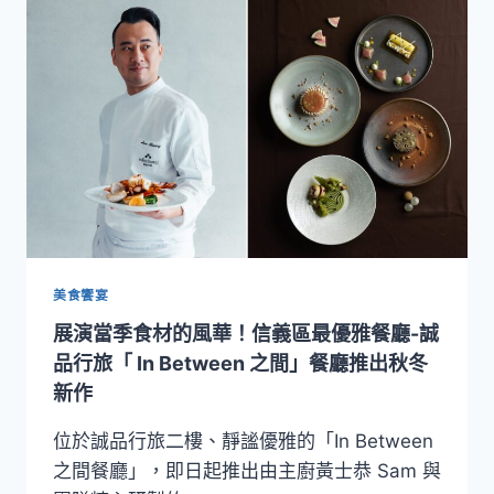
的
純
粹
細
膩
與
南
義
的
濃
郁
熱
情！
美食饗宴
誠
展演當季食材的風華！信義區最優雅餐廳-誠
品
行
品行旅「 In Between 之間」餐廳推出秋冬
旅
新作
THE
CHAPTER
位於誠品行旅二樓、靜謐優雅的「In Between
推
之間餐廳」，即日起推出由主廚黃士恭 Sam 與
秋