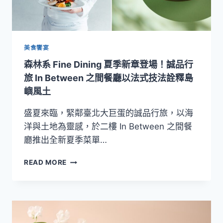
詞
彙
汲
取
靈
美食饗宴
感，
森林系 Fine Dining 夏季新章登場！誠品行
誠
品
旅 In Between 之間餐廳以法式技法詮釋島
行
嶼風土
旅
「日
盛夏來臨，緊鄰臺北大巨蛋的誠品行旅，以海
花
洋與土地為靈感，於二樓 In Between 之間餐
集」
廳推出全新夏季菜單…
中
秋
森
禮
READ MORE
林
盒
系
登
FINE
場！
DINING
夏
季