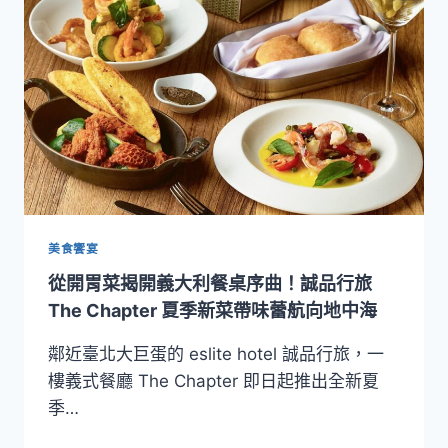
雙
主
打！
誠
品
行
旅
獻
上
父
親
節
美食饗宴
限
從開胃菜揭開義大利餐桌序曲！誠品行旅
定
海
The Chapter 夏季新菜帶味蕾航向地中海
味
盛
鄰近臺北大巨蛋的 eslite hotel 誠品行旅，一
宴
樓義式餐廳 The Chapter 即日起推出全新夏
季…