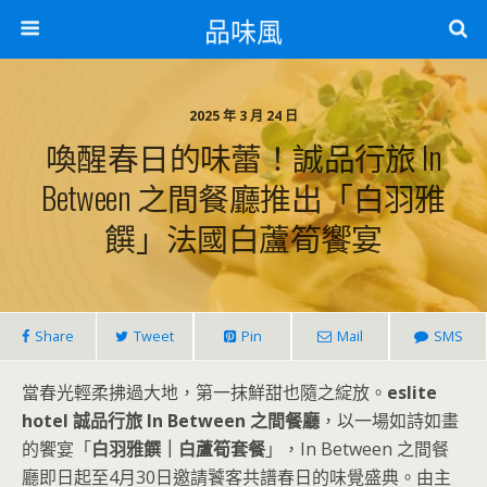
品味風
2025 年 3 月 24 日
喚醒春日的味蕾！誠品行旅 In
Between 之間餐廳推出「白羽雅
饌」法國白蘆筍饗宴
Share
Tweet
Pin
Mail
SMS
當春光輕柔拂過大地，第一抹鮮甜也隨之綻放。
eslite
hotel 誠品行旅 In Between 之間餐廳
，以一場如詩如畫
的饗宴「
白羽雅饌｜白蘆筍套餐
」，In Between 之間餐
廳即日起至4月30日邀請饕客共譜春日的味覺盛典。由主