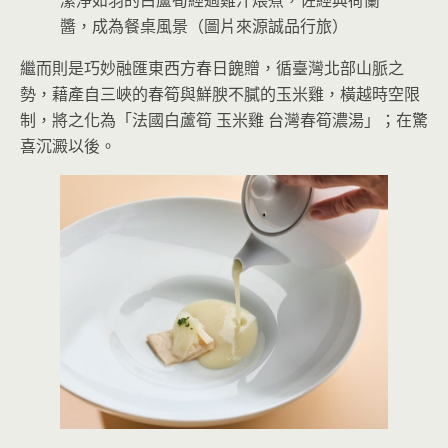
潔淨如羽的白蘆筍經過雞汁煨煮，佐經典荷蘭
醬，成為餐桌風景（圖片來源誠品行旅）
繼而則是巧妙融匯東西方春日餽贈，循臺灣北部山脈之
勢，藉產自三峽的春筍與鮮腴不膩的玉米雞，橫越時空限
制，將之化為「法國白蘆筍 玉米雞 台灣春筍濃湯」；在驚
喜沉澱以後。