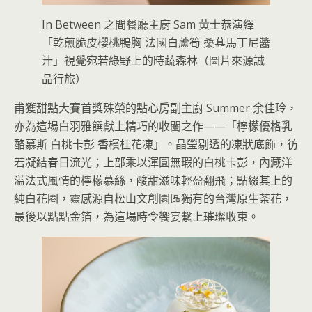
In Between 之間餐廳主廚 Sam 黃士恭演繹
「乾煎脆皮櫻桃鴨胸 法國白蘆筍 桑葚馬丁尼醬
汁」視覺宛若綠野上的時蔬森林（圖片來源誠
品行旅）
甫獲甜點大賽首獎殊榮的點心房副主廚 Summer 余佳玲，
亦為這場白羽雅饌獻上精巧的收闔之作——「檸檬優格乳
酪慕斯 白桃卡彭 香檳桂花凍」。晶瑩剔透的凍狀底飾，彷
若凝結春日流光；上部乘以渾圓無瑕的白桃卡彭，內藏洋
溢法式風情的檸檬慕絲，酸甜滋味輕盈翻飛；點綴其上的
純白花圈，靈感源自松山文創園區獨有的台灣原生茶花，
最後以點點金箔，為這場時令饗宴繫上璀璨收束。