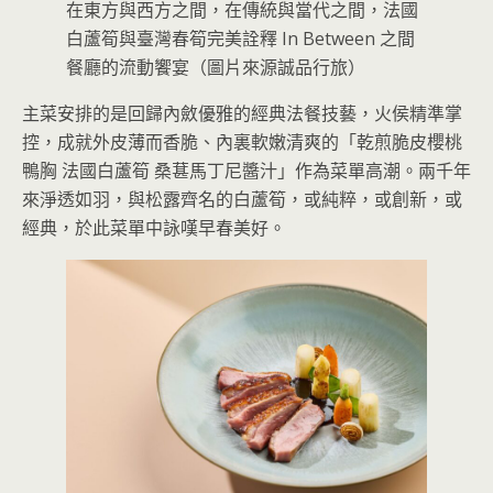
在東方與西方之間，在傳統與當代之間，法國
白蘆筍與臺灣春筍完美詮釋 In Between 之間
餐廳的流動饗宴（圖片來源誠品行旅）
主菜安排的是回歸內斂優雅的經典法餐技藝，火侯精準掌
控，成就外皮薄而香脆、內裏軟嫩清爽的「乾煎脆皮櫻桃
鴨胸 法國白蘆筍 桑葚馬丁尼醬汁」作為菜單高潮。兩千年
來淨透如羽，與松露齊名的白蘆筍，或純粹，或創新，或
經典，於此菜單中詠嘆早春美好。