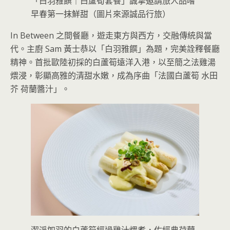
「白羽雅饌｜白蘆筍套餐」誠摯邀請旅人品嚐
早春第一抹鮮甜（圖片來源誠品行旅）
In Between 之間餐廳，遊走東方與西方，交融傳統與當
代。主廚 Sam 黃士恭以「白羽雅饌」為題，完美詮釋餐廳
精神。首批歐陸初採的白蘆筍遠洋入港，以至簡之法雞湯
煨浸，彰顯高雅的清甜水嫩，成為序曲「法國白蘆筍 水田
芥 荷蘭醬汁」。