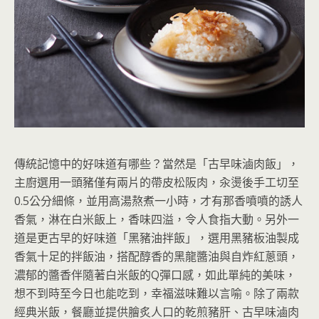
傳統記憶中的好味道有哪些？當然是「古早味滷肉飯」，
主廚選用一頭豬僅有兩片的帶皮松阪肉，汆燙後手工切至
0.5公分細條，並用高湯熬煮一小時，才有那香噴噴的誘人
香氣，淋在白米飯上，香味四溢，令人食指大動。另外一
道是更古早的好味道「黑豬油拌飯」，選用黑豬板油製成
香氣十足的拌飯油，搭配醇香的黑龍醬油與自炸紅蔥頭，
濃郁的醬香伴隨著白米飯的Q彈口感，如此單純的美味，
想不到時至今日也能吃到，幸福滋味難以言喻。除了兩款
經典米飯，餐廳並提供膾炙人口的乾煎豬肝、古早味滷肉