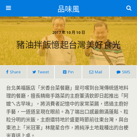
品味風
2017 年 10 月 10 日
豬油拌飯憶起台灣美好食光
Share
Tweet
Pin
Mail
SMS
台北美福飯店「米香台菜餐廳」是可嚐到台灣傳統道地料
理的餐廳，擅長精緻手路菜的主廚董清欽即日起推出「阿
嬤ㄟ古早味」，將消費者記憶中的家常菜餚，透過主廚好
手藝，一道道呈現在眼前。為了端出口感最飽滿蓬鬆、粒
粒分明的米飯，主廚還特地於盛夏時節前往東台灣，與台
東池上「米冠軍」林龍星合作，將純淨土地栽種出的台梗
米直送上桌。