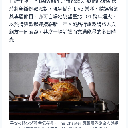
日跨年夜，In Between 之間餐廳與 eslite café 松
菸將舉辦倒數派對，現場備有 Live 樂隊、精選餐酒
與專屬節目，亦可自場地眺望臺北 101 跨年煙火，
以熱情與歡聚迎接嶄新一年。誠品行旅邀請旅人與
親友一同蒞臨，共度一場靜謐而充滿能量的冬日時
光。
平安夜限定烤雞香氣撲鼻，The Chapter 廚藝團隊邀旅人與親