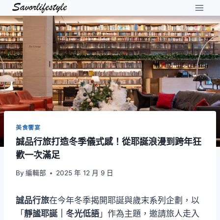
Skip
to
content
美食饗宴
誠品行旅打造冬季儀式感！從耶誕浪漫到跨年狂
歡一次滿足
By
編輯部
2025 年 12 月 9 日
誠品行旅
在今年冬季揭開耶誕與歲末系列企劃，以
「
靜謐耶誕｜冬光低語
」作為主題，邀請旅人走入