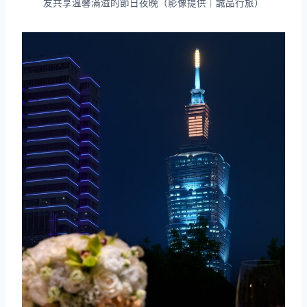
友共享溫馨滿溢的節日夜晚（影像提供｜誠品行旅）