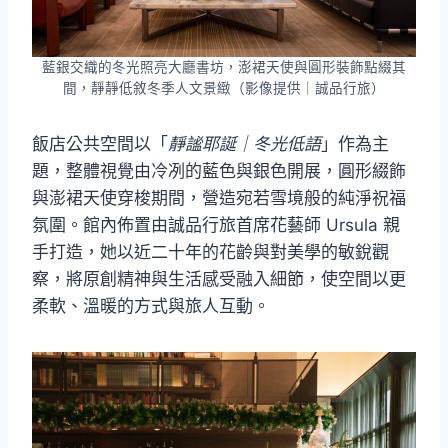
藍銀交織的冬光照亮大廳書坊，澎裙天使與圓形裝飾點綴其
間，靜靜低敘冬季人文景緻（影像提供｜誠品行旅）
飯店公共空間以「
靜謐耶誕｜冬光低語
」作為主
題，整體視覺由冷冽的藍色與銀色開展，圓形綴飾
與澎裙天使穿梭期間，營造宛若雪境般的純淨祝福
氛圍。館內佈置由誠品行旅首席花藝師 Ursula 親
手打造，她以近二十年的花齡與對美學的敏銳觀
察，將原創精神與生活感受融入細節，使空間以更
柔軟、溫暖的方式與旅人互動。