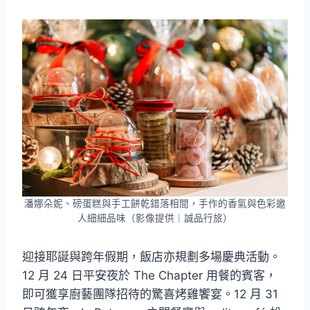
潘娜朵妮、磅蛋糕與手工餅乾錯落相間，手作的香氣與色彩邀
人細細品味（影像提供｜誠品行旅）
迎接耶誕與跨年假期，飯店亦規劃多場慶典活動。
12 月 24 日平安夜於 The Chapter 用餐的賓客，
即可獲享廚藝團隊招待的驚喜烤雞饗宴。12 月 31