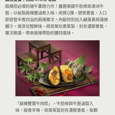
麻辣控必嚐的端午重磅力作！嚴選美國牛肋條與澳洲牛
筋，以秘製麻辣醬滷煮入味，肉質Q彈，膠質豐富，入口
即迸發辛香四溢的麻辣層次。內餡特別加入鹹蛋黃與蒲燒
鰻汁，增添甘醇鮮味，經荷葉包裹蒸製，封存濃郁香氣，
層次飽滿，帶來麻辣帶勁的獨特風味。
「麻辣雙寶牛肉粽」，牛肋條與牛筋滷製入
味，麻香辛辣，荷葉蒸製封存濃郁香氣，每顆