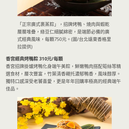
「正宗廣式裹蒸粽」，招牌烤鴨、燒肉與蝦乾
層層堆疊，綠豆仁細膩綿密，是端節必備的廣
式經典風味，每顆750元。(圖/台北遠東香格里
拉提供)
香宮經典烤鴨粽 310元/每顆
香宮招牌掛爐烤鴨化身端午美粽，鮮嫩鴨肉搭配筍絲等精
選食材，層次豐富，竹葉清香襯托濃郁鴨香，風味醇厚。
獨特口感深受老饕喜愛，更是年年回購率極高的經典端午
佳品。