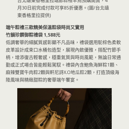
台北遠東香格里拉端節粽禮早鳥預購開賣，4
月30日前完成付款可享85折優惠。(圖/台北遠
東香格里拉提供)
端午粽禮三款精美保溫粽袋時尚又實用
竹韻珍饌御粽禮袋 1,588元
低調奢華的細膩質感彰顯不凡品味，禮袋選用駝棕色柔軟
皮革設計成束口水桶包造型，展現內斂優雅，搭配竹節手
柄，增添復古輕奢感，穩重氣質與時尚風範，無論日常通
勤或正式場合皆能輕鬆駕馭。禮袋內含鮑魚海鮮粽1顆、
麻辣雙寶牛肉粽2顆與軒尼詩X.O地瓜粽2顆，打造頂級海
陸風味與精緻甜粽的奢華端午饗宴。