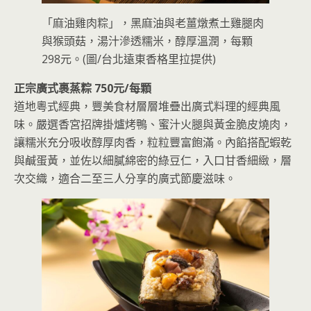
「麻油雞肉粽」，黑麻油與老薑燉煮土雞腿肉
與猴頭菇，湯汁滲透糯米，醇厚溫潤，每顆
298元。(圖/台北遠東香格里拉提供)
正宗廣式裹蒸粽 750元/每顆
道地粵式經典，豐美食材層層堆疊出廣式料理的經典風
味。嚴選香宮招牌掛爐烤鴨、蜜汁火腿與黃金脆皮燒肉，
讓糯米充分吸收醇厚肉香，粒粒豐富飽滿。內餡搭配蝦乾
與鹹蛋黃，並佐以細膩綿密的綠豆仁，入口甘香細緻，層
次交織，適合二至三人分享的廣式節慶滋味。