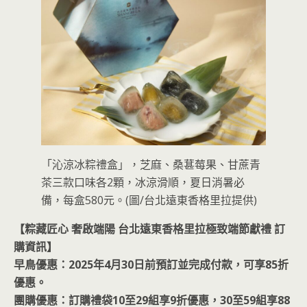
「沁涼冰粽禮盒」，芝麻、桑葚莓果、甘蔗青
茶三款口味各2顆，冰涼滑順，夏日消暑必
備，每盒580元。(圖/台北遠東香格里拉提供)
【粽藏匠心 奢啟端陽 台北遠東香格里拉極致端節獻禮 訂
購資訊】
早鳥優惠：2025年4月30日前預訂並完成付款，可享85折
優惠。
團購優惠：訂購禮袋10至29組享9折優惠，30至59組享88