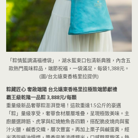
「粽情藍調滿福禮袋」，湖水藍束口包清新典雅，內含五
款熱門風味粽品，端節祝福，一袋滿足，每袋1,388元。
(圖/台北遠東香格里拉提供)
粽藏匠心 奢啟端陽 台北遠東香格里拉極致端節獻禮
霸王級乾隆一品粽 3,888元/每顆
重量級新品奢華粽澎湃登場！這款重達1.5公斤的豪邁
「粽」量級享受，奢華食材層層堆疊，呈現極致美味。主
廚嚴選蹄筋、虎掌與紅燒鮑魚各四顆，搭配脆皮燒肉與蜜
汁火腿，鹹香交織，層次豐富。再加上栗子與鹹蛋黃，經
米酒與蠔油慢煨，醬香完美滲透糯米，口感醇厚飽滿。熱