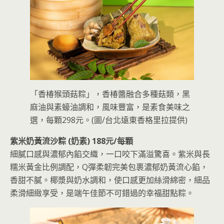
「香椿猴頭菇粽」，香椿醬融合多種菇類，黑
麻油與素蠔油調和，風味豐富，是素食美味之
選，每顆298元。(圖/台北遠東香格里拉提供)
紫米奶黃流沙粽 (奶素) 188元/每顆
細膩口感與濃郁內餡交織，一口咬下滿溢驚喜。紫米與長
糯米黃金比例調配，Q彈柔韌完美包裹濃郁奶黃流心餡，
香甜不膩。椰漿與奶水調和，使口感更加絲滑綿密，細品
柔滑細緻享受，是端午佳節不可錯過的幸福甜點粽。