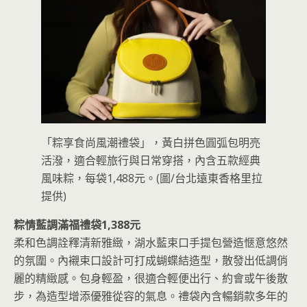
「粽享食尚風潮禮袋」，黃白拼色圓弧包明亮
活潑，適合輕旅行與日常穿搭，內含五款經典
風味粽，每袋1,488元。(圖/台北遠東香格里拉
提供)
粽情藍調滿福禮袋1,388元
柔和色調詮釋清新雅緻，湖水藍束口手提包營造愜意悠然
的氛圍。內襯束口設計可打成蝴蝶結造型，散發出低調俏
麗的精緻感。包身輕盈，很適合輕便出行、約會或午後散
步，為造型增添優雅從容的氣息。禮袋內含暢銷款多年的