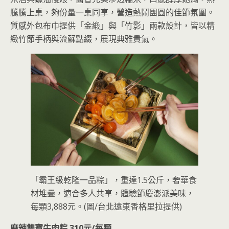
騰騰上桌，夠份量一桌同享，營造熱鬧團圓的佳節氛圍。
質感外包布巾提供「金緞」與「竹影」兩款設計，皆以精
緻竹節手柄與流蘇點綴，展現典雅貴氣。
「霸王級乾隆一品粽」，重達1.5公斤，奢華食
材堆疊，適合多人共享，體驗節慶澎派美味，
每顆3,888元。(圖/台北遠東香格里拉提供)
麻辣雙寶牛肉粽 310元/每顆