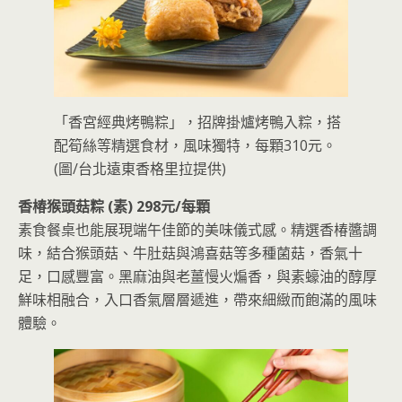
「香宮經典烤鴨粽」，招牌掛爐烤鴨入粽，搭
配筍絲等精選食材，風味獨特，每顆310元。
(圖/台北遠東香格里拉提供)
香椿猴頭菇粽 (素) 298元/每顆
素食餐桌也能展現端午佳節的美味儀式感。精選香椿醬調
味，結合猴頭菇、牛肚菇與鴻喜菇等多種菌菇，香氣十
足，口感豐富。黑麻油與老薑慢火煸香，與素蠔油的醇厚
鮮味相融合，入口香氣層層遞進，帶來細緻而飽滿的風味
體驗。