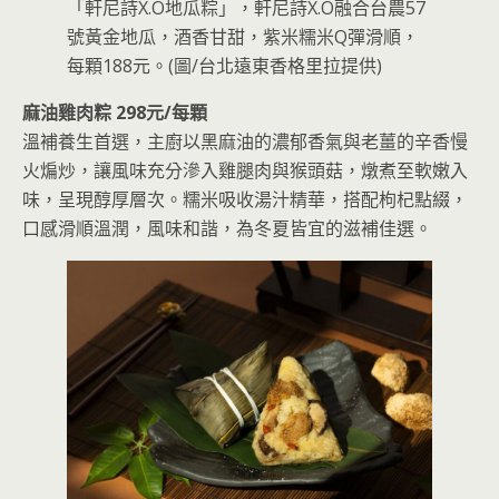
「軒尼詩X.O地瓜粽」，軒尼詩X.O融合台農57
號黃金地瓜，酒香甘甜，紫米糯米Q彈滑順，
每顆188元。(圖/台北遠東香格里拉提供)
麻油雞肉粽 298元/每顆
溫補養生首選，主廚以黑麻油的濃郁香氣與老薑的辛香慢
火煸炒，讓風味充分滲入雞腿肉與猴頭菇，燉煮至軟嫩入
味，呈現醇厚層次。糯米吸收湯汁精華，搭配枸杞點綴，
口感滑順溫潤，風味和諧，為冬夏皆宜的滋補佳選。