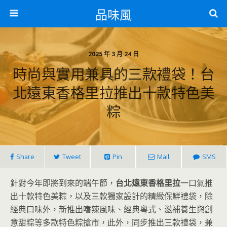
品味風
2025 年 3 月 24 日
時尚與實用兼具的三款禮袋！台
北遠東香格里拉推出十款特色美
粽
Share
Tweet
Pin
Mail
SMS
針對今年即將到來的端午節，
台北遠東香格里拉
一口氣推
出十款特色美粽，以及三款獨家設計的精緻保鮮禮袋，除
經典口味外，新推出嗜辣風味、經典粵式、滋補養生與創
意甜粽等多款特色粽搶市，此外，同步推出三款禮袋，兼