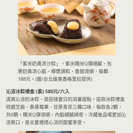
「紫米奶黃流沙粽」，紫米糯米Q彈細膩，包
裹奶黃流心餡，椰漿調和，香甜滑順，每顆
188元。(圖/台北遠東香格里拉提供)
沁涼冰粽禮盒 (素) 580元/六入
清爽沁涼的冰粽，是迎接夏日的消暑甜點。這款冰粽禮盒
特選芝麻、桑葚莓果、甘蔗青茶三種口味，每款各2顆，
共6顆。糯米Q彈滑順，內餡細膩綿密，冷藏後品嚐更加沁
涼爽口，是炎夏裡透心涼的甜蜜享受。