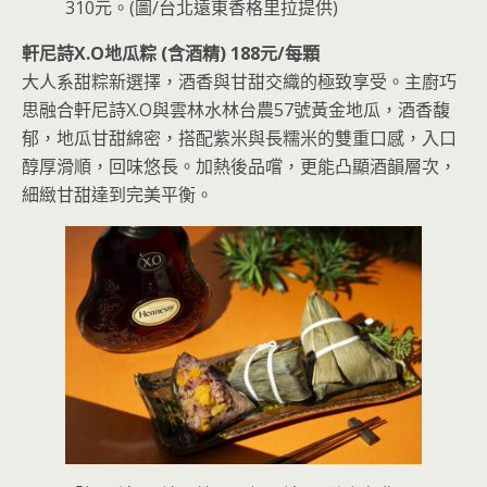
310元。(圖/台北遠東香格里拉提供)
軒尼詩X.O地瓜粽 (含酒精) 188元/每顆
大人系甜粽新選擇，酒香與甘甜交織的極致享受。主廚巧
思融合軒尼詩X.O與雲林水林台農57號黃金地瓜，酒香馥
郁，地瓜甘甜綿密，搭配紫米與長糯米的雙重口感，入口
醇厚滑順，回味悠長。加熱後品嚐，更能凸顯酒韻層次，
細緻甘甜達到完美平衡。