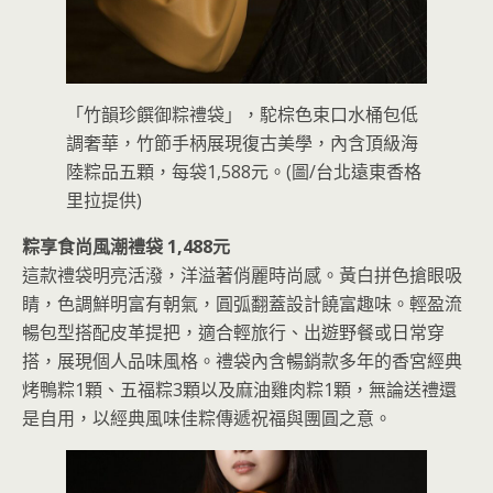
「竹韻珍饌御粽禮袋」，駝棕色束口水桶包低
調奢華，竹節手柄展現復古美學，內含頂級海
陸粽品五顆，每袋1,588元。(圖/台北遠東香格
里拉提供)
粽享食尚風潮禮袋 1,488元
這款禮袋明亮活潑，洋溢著俏麗時尚感。黃白拼色搶眼吸
睛，色調鮮明富有朝氣，圓弧翻蓋設計饒富趣味。輕盈流
暢包型搭配皮革提把，適合輕旅行、出遊野餐或日常穿
搭，展現個人品味風格。禮袋內含暢銷款多年的香宮經典
烤鴨粽1顆、五福粽3顆以及麻油雞肉粽1顆，無論送禮還
是自用，以經典風味佳粽傳遞祝福與團圓之意。