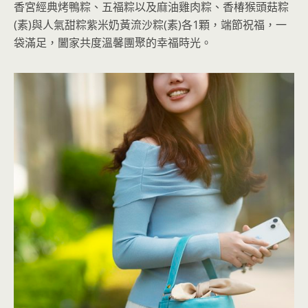
香宮經典烤鴨粽、五福粽以及麻油雞肉粽、香椿猴頭菇粽
(素)與人氣甜粽紫米奶黃流沙粽(素)各1顆，端節祝福，一
袋滿足，闔家共度溫馨團聚的幸福時光。