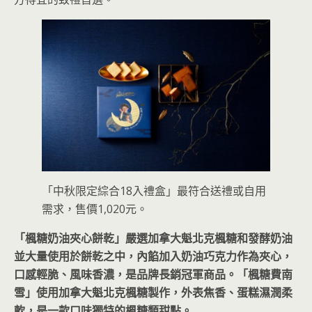
「中秋限定綜合18入禮盒」最符合送禮或自用
需求，售價1,020元。
「楓糖奶油夾心餅乾」嚴選加拿大魁北克楓糖和發酵奶油
並大量使用於餅乾之中，內餡加入奶油巧克力作為夾心，
口感輕脆、風味香濃，是品牌長銷冠軍商品。「楓糖費南
雪」使用加拿大魁北克楓糖製作，外表焦香、蛋糕濕潤柔
軟，是一款口味獨特的楓糖類甜點。