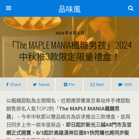
品味風
2024 年 8 月 2 日
「The MAPLE MANIA楓糖男孩」2024
中秋推3款限定限量禮盒！
Share
Tweet
Pin
Mail
SMS
以楓糖甜點為主題聞名、近期甫榮獲東京車站伴手禮甜點
銷售排名人氣TOP2的「
The MAPLE MANIA楓糖男
孩
」，今年中秋節以雙品組合為訴求推出三款禮盒，並與
日同步上市一款年度新品，
即日起於新光三越A8門市及官
網正式開賣，8/3起於高雄漢神巨蛋B1快閃櫃也將同步販