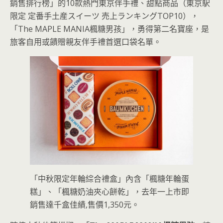
銷售排行榜」的10款熱門東京伴手禮、甜點商品（東京駅
限定 定番手土産スイーツ 売上ランキングTOP10），
「The MAPLE MANIA楓糖男孩」，勇得第二名寶座，是
旅客自用或饋贈親友伴手禮首選口袋名單。
「中秋限定年輪綜合禮盒」內含「楓糖年輪蛋
糕」、「楓糖奶油夾心餅乾」，去年一上市即
銷售達千盒佳績,售價1,350元。