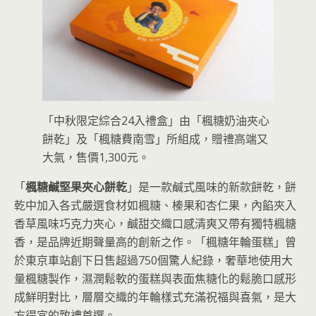
「中秋限定綜合24入禮盒」由「楓糖奶油夾心
餅乾」及「楓糖費南雪」所組成，贈禮高端又
大氣，售價1,300元。
「
楓糖鹹堅果夾心餅乾
」是一款鹹式風味的新款餅乾，餅
乾中加入各式嚴選食材如楓糖、榛果和杏仁果，內餡夾入
香草風味巧克力夾心，鹹甜交織口感清爽又帶有獨特楓糖
香，是品牌近期聲量高的創新之作。「楓糖年輪蛋糕」曾
於東京車站創下日售超過750個驚人紀錄，奢華地使用大
量楓糖製作，濕潤鬆軟的蛋糕與表面焦糖化的鬆脆口感形
成鮮明對比，層層交織的年輪樣式充滿祝福與喜氣，是大
方得宜的致禮首選。