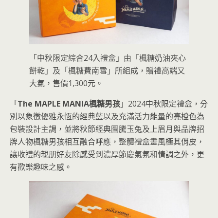
「中秋限定綜合24入禮盒」由「楓糖奶油夾心
餅乾」及「楓糖費南雪」所組成，贈禮高端又
大氣，售價1,300元。
「
The MAPLE MANIA楓糖男孩
」2024中秋限定禮盒，分
別以象徵優雅永恆的經典藍以及充滿活力能量的亮橙色為
包裝設計主調，並將秋節經典圖騰玉兔及上眉月與品牌招
牌人物楓糖男孩相互融合呼應，整體禮盒畫風極其俏皮，
讓收禮的親朋好友除感受到濃厚節慶氣氛和情調之外，更
有歡樂趣味之感。