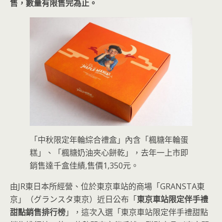
售，數量有限售完為止。
「中秋限定年輪綜合禮盒」內含「楓糖年輪蛋
糕」、「楓糖奶油夾心餅乾」，去年一上市即
銷售達千盒佳績,售價1,350元。
由JR東日本所經營、位於東京車站的商場「GRANSTA東
京」（グランスタ東京）近日公布「
東京車站限定伴手禮
甜點銷售排行榜
」，這次入選「東京車站限定伴手禮甜點