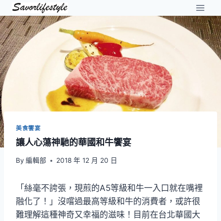
Skip
to
content
美食饗宴
讓人心蕩神馳的華國和牛饗宴
By
編輯部
2018 年 12 月 20 日
「絲毫不誇張，現煎的A5等級和牛一入口就在嘴裡
融化了！」沒嚐過最高等級和牛的消費者，或許很
難理解這種神奇又幸福的滋味！目前在台北華國大