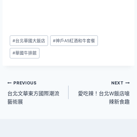
Post
#
台北華國大飯店
#
神戶A5紅酒和牛套餐
Tags:
#
華國牛排館
文
PREVIOUS
NEXT
台北文華東方國際潮流
愛吃辣！台北W飯店嗆
章
藝術展
辣新食趣
導
覽