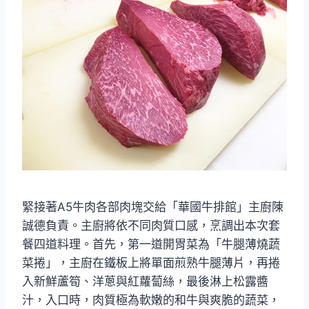
緊接著A5牛肉各部肉塊交給「華國牛排館」主廚陳
誠德負責。主廚將依不同肉質口感，烹調出本次套
餐四道料理。首先，第一道開胃菜為「牛腿薄燒蔬
菜捲」，主廚在鐵板上將單面煎熟牛腿薄片，再捲
入新鮮蘆筍、洋蔥與紅蘿蔔絲，最後淋上松露醬
汁，入口時，肉質極為軟嫩的和牛與爽脆的蔬菜，