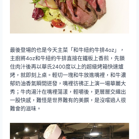
最後登場的也是今天主菜「和牛紐約牛排4oz」，
主廚將4oz和牛紐約牛排直接在鐵板上香煎，先鎖
住肉汁後再以華氏2400度以上的超級烤箱快速爐
烤，就即刻上桌。輕切一塊和牛放進嘴裡，和牛濃
郁奶油香氣瞬間迸發，嘴裡彷彿正上演一場華麗大
秀；牛肉湯汁在嘴裡蕩漾，輕嚼後，更層層交織出
一股快感，難怪是世界難有的美饌，是沒嚐過人很
難會的滋味。