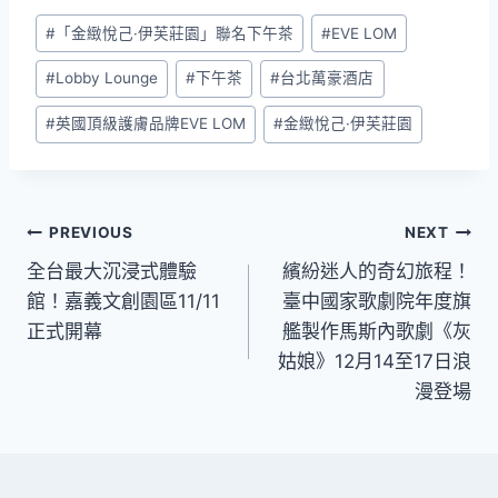
Post
#
「金緻悅己·伊芙莊園」聯名下午茶
#
EVE LOM
Tags:
#
Lobby Lounge
#
下午茶
#
台北萬豪酒店
#
英國頂級護膚品牌EVE LOM
#
金緻悅己·伊芙莊園
文
PREVIOUS
NEXT
全台最大沉浸式體驗
繽紛迷人的奇幻旅程！
章
館！嘉義文創園區11/11
臺中國家歌劇院年度旗
導
正式開幕
艦製作馬斯內歌劇《灰
姑娘》12月14至17日浪
覽
漫登場