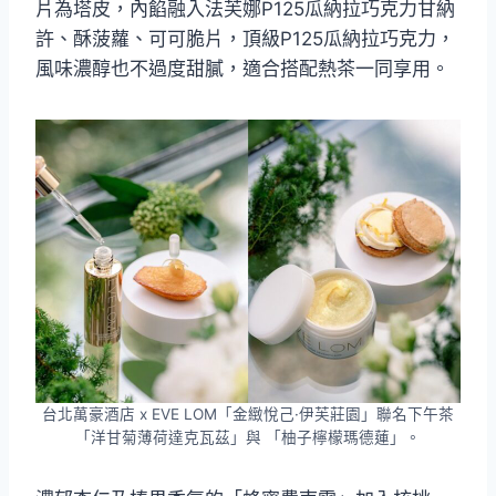
片為塔皮，內餡融入法芙娜P125瓜納拉巧克力甘納
許、酥菠蘿、可可脆片，頂級P125瓜納拉巧克力，
風味濃醇也不過度甜膩，適合搭配熱茶一同享用。
台北萬豪酒店 x EVE LOM「金緻悅己·伊芙莊園」聯名下午茶
「洋甘菊薄荷達克瓦茲」與 「柚子檸檬瑪德蓮」。