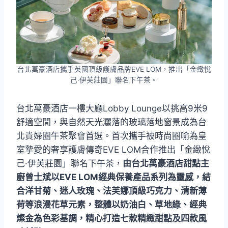
台北萬豪酒店攜手英國頂級護膚品牌EVE LOM，推出「金緻悅
己·伊芙莊園」聯名下午茶。
台北萬豪酒店一樓大廳Lobby Lounge以挑高9米9
舒適空間，與自然天光灑落的玻璃落地窗景成為台
北貴婦圈午茶聚會首選。首次攜手被時尚圈喻為皇
室摯愛的奢享護膚傳奇EVE LOM合作推出「金緻悅
己·伊芙莊園」聯名下午茶，
由台北萬豪酒店甜點主
廚曾士斌以EVE LOM經典保養產品系列為靈感，結
合洋甘菊、迷人玫瑰、法芙娜頂級巧克力、清新薄
荷等浪漫花草元素，整體以奶油白、草地綠、經典
燦金為色彩基調，精心打造七款精緻甜點及四款風