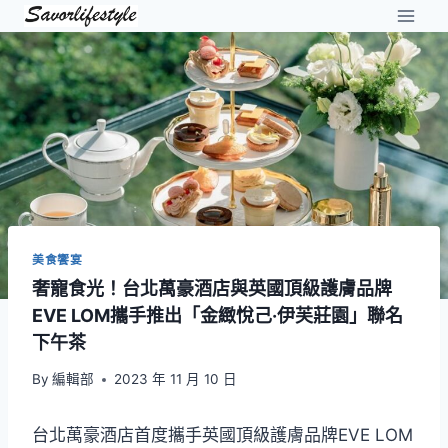
Skip
to
content
美食饗宴
奢寵食光！台北萬豪酒店與英國頂級護膚品牌
EVE LOM攜手推出「金緻悅己·伊芙莊園」聯名
下午茶
By
編輯部
2023 年 11 月 10 日
台北萬豪酒店首度攜手英國頂級護膚品牌EVE LOM