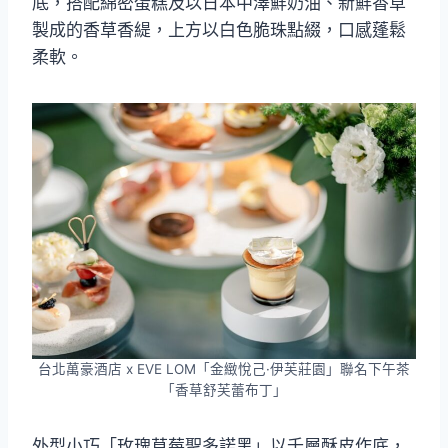
底，搭配綿密蛋糕及以日本中澤鮮奶油、新鮮香草
製成的香草香緹，上方以白色脆珠點綴，口感蓬鬆
柔軟。
台北萬豪酒店 x EVE LOM「金緻悅己·伊芙莊園」聯名下午茶
「香草舒芙蕾布丁」
外型小巧「玫瑰草莓聖多諾黑」以千層酥皮作底，