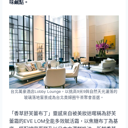
味鹹點。
台北萬豪酒店Lobby Lounge，以挑高9米9與自然天光灑落的
玻璃落地窗景成為台北貴婦圈午茶聚會首選。
「香草舒芙蕾布丁」靈感來自被美妝迷暱稱為舒芙
蕾霜的EVE LOM全能多效賦活霜，以焦糖布丁為基