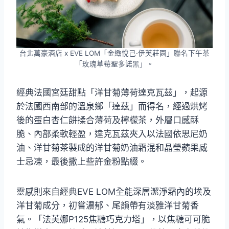
台北萬豪酒店 x EVE LOM「金緻悅己·伊芙莊園」聯名下午茶
「玫瑰草莓聖多諾黑」。
經典法國宮廷甜點「洋甘菊薄荷達克瓦茲」，起源
於法國西南部的溫泉鄉「達茲」而得名，經過烘烤
後的蛋白杏仁餅揉合薄荷及檸檬茶，外層口感酥
脆、內部柔軟輕盈，達克瓦茲夾入以法國依思尼奶
油、洋甘菊茶製成的洋甘菊奶油霜混和晶瑩蘋果威
士忌凍，最後撒上些許金粉點綴。
靈感則來自經典EVE LOM全能深層潔淨霜內的埃及
洋甘菊成分，初嘗濃郁、尾韻帶有淡雅洋甘菊香
氣。「法芙娜P125焦糖巧克力塔」，以焦糖可可脆