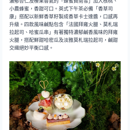
濃郁杏仁及榛果香氣的「蜂蜜費南雪」加入核桃、
小農蜂蜜，香甜可口。英式下午茶必備「香草司
康」搭配以新鮮香草籽製成香草卡士達醬，口感再
升級。四款風味鹹點包含「法國拜雍火腿、莫札瑞
拉起司、哈蜜瓜串」有著獨特濃郁鹹香風味的拜雍
火腿，搭配鮮甜哈密瓜及淡雅莫札瑞拉起司，鹹甜
交織絕妙平衡口感。