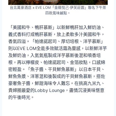
台北萬豪酒店 x EVE LOM「金緻悅己·伊芙莊園」聯名下午茶
四款風味鹹點。
「美國和牛、鴨肝慕斯」以新鮮鴨肝加入鮮奶油、
義式香料打成鴨肝慕斯，放上柔軟多汁美國和牛，
香氣四溢。「帕達諾起司、厚切培根、洋芋慕斯」
則以EVE LOM全能多效賦活霜為靈感，以新鮮洋芋
及鮮奶油，入氮氣瓶製成洋芋慕斯後混和噴香培
根，再以檸檬皮、帕達諾起司、金箔妝點，口感綿
密輕盈。「魚子醬、干貝鮮魚慕斯」以日本干貝、
鮮魚魚漿、洋蔥混和後製成的干貝鮮魚慕斯，搭佐
豪奢魚子醬，鮮甜海味令人難忘。在挑高九米九、
貴婦圈最愛的Lobby Lounge，盡情沉浸美味愜意
的午後時光。