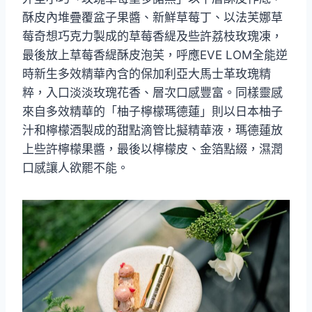
酥皮內堆疊覆盆子果醬、新鮮草莓丁、以法芙娜草
莓奇想巧克力製成的草莓香緹及些許荔枝玫瑰凍，
最後放上草莓香緹酥皮泡芙，呼應EVE LOM全能逆
時新生多效精華內含的保加利亞大馬士革玫瑰精
粹，入口淡淡玫瑰花香、層次口感豐富。同樣靈感
來自多效精華的「柚子檸檬瑪德蓮」則以日本柚子
汁和檸檬酒製成的甜點滴管比擬精華液，瑪德蓮放
上些許檸檬果醬，最後以檸檬皮、金箔點綴，濕潤
口感讓人欲罷不能。