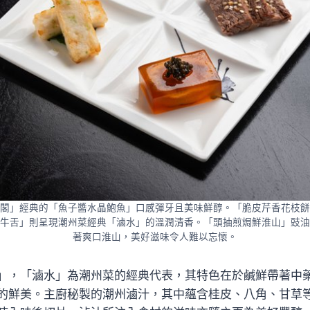
閣」經典的「魚子醬水晶鮑魚」口感彈牙且美味鮮醇。「脆皮芹香花枝餅
牛舌」則呈現潮州菜經典「滷水」的溫潤清香。「頭抽煎焗鮮淮山」豉油
著爽口淮山，美好滋味令人難以忘懷。
」，「滷水」為潮州菜的經典代表，其特色在於鹹鮮帶著中
的鮮美。主廚秘製的潮州滷汁，其中蘊含桂皮、八角、甘草