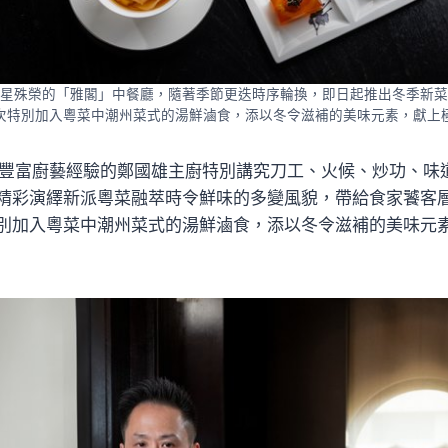
星殊榮的「雅閣」中餐廳，隨著季節更迭時序輪換，即日起推出冬季新菜
次特別加入粵菜中潮州菜式的湯鮮滷食，添以冬令滋補的美味元素，獻上
有豐富廚藝經驗的鄭國雄主廚特別講究刀工、火候、炒功、味
精彩演繹新派粵菜融萃時令鮮味的多變風貌，帶給食家饕客
別加入粵菜中潮州菜式的湯鮮滷食，添以冬令滋補的美味元