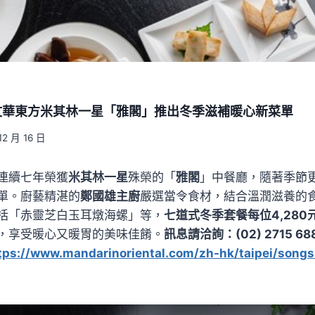
文華東方米其林一星「雅閣」推出冬季滋補暖心新菜單
12 月 16 日
連續七年榮獲
米其林一星
殊榮的「
雅閣
」中餐廳，隨著季節
單。廚藝精湛的
鄭國雄主廚
嚴選當令食材，結合溫潤滋養的
括「赤靈芝白玉耳燉海螺」等，
七道式冬季套餐每位4,280元
，享受暖心又暖胃的美味佳餚。
訊息請洽詢：(02) 2715 68
tps://www.mandarinoriental.com/zh-hk/taipei/songs