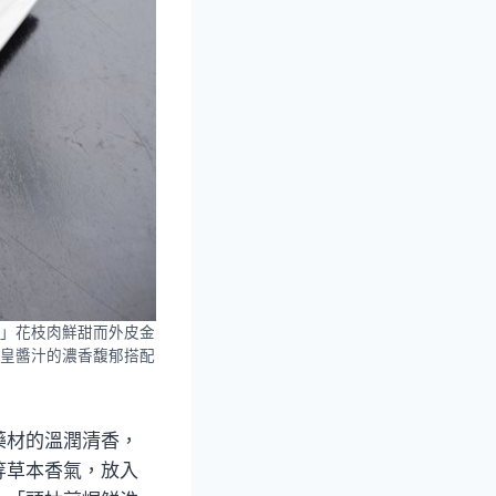
」花枝肉鮮甜而外皮金
皇醬汁的濃香馥郁搭配
藥材的溫潤清香，
等草本香氣，放入