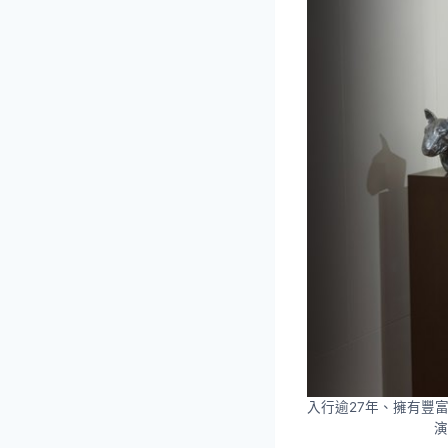
入行逾27年、擁有豐
演