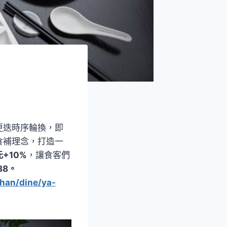
更迭時序輪換，即
食補理念，打造一
+10%
，讓食客們
88。
han/dine/ya-