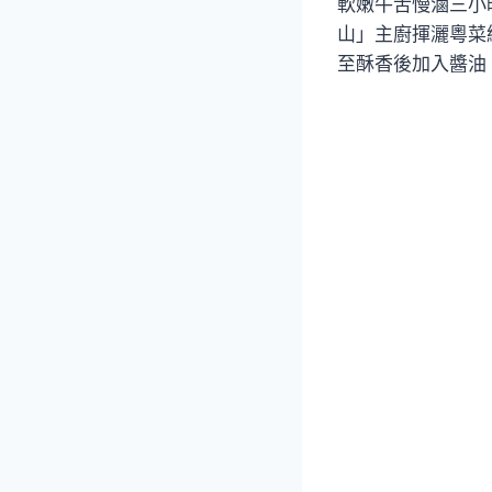
軟嫩牛舌慢滷三小
山」主廚揮灑粵菜
至酥香後加入醬油