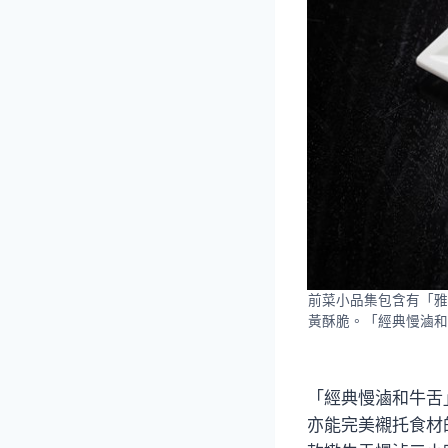
前菜小品集包含有「雅
黃酥脆。「經典慢滷和
「經典慢滷和牛舌
亦能完美襯托食材