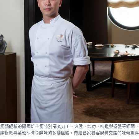
富廚藝經驗的鄭國雄主廚特別講究刀工、火候、炒功、味道與擺盤等細節
繹新派粵菜融萃時令鮮味的多變風貌，帶給食家饕客層疊交織的味蕾驚喜