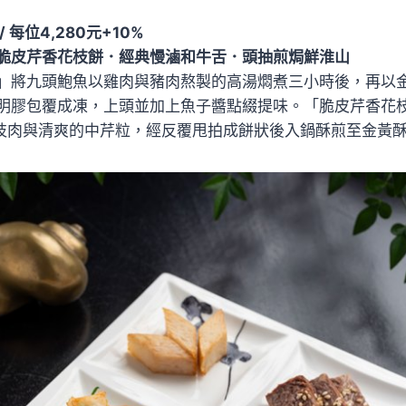
 每位4,280元+10%
脆皮芹香花枝餅．經典慢滷和牛舌．頭抽煎焗鮮淮山
」將九頭鮑魚以雞肉與豬肉熬製的高湯燜煮三小時後，再以
明膠包覆成凍，上頭並加上魚子醬點綴提味。「脆皮芹香花
枝肉與清爽的中芹粒，經反覆甩拍成餅狀後入鍋酥煎至金黃