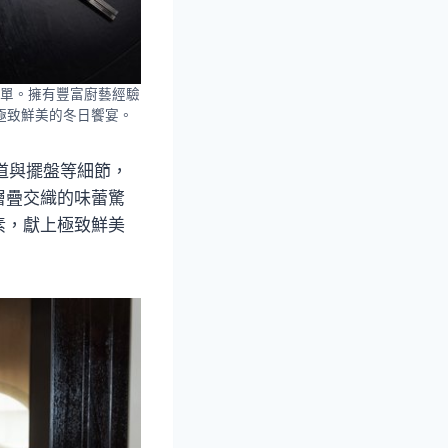
單。擁有豐富廚藝經驗
極致鮮美的冬日饗宴。
道與擺盤等細節，
層疊交織的味蕾驚
素，獻上極致鮮美