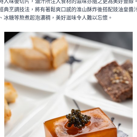
時入味後切片，滷汁所注入食材的滋味亦隨之更為美好豐醇
經典烹調技法，將有著鬆爽口感的淮山酥炸後搭配豉油皇醬
、冰糖等熬煮起泡濃稠，美好滋味令人難以忘懷。