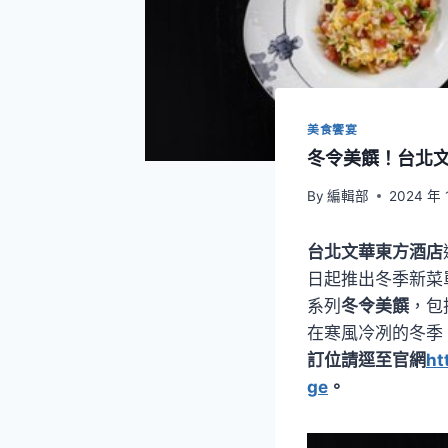
美食饗宴
冬令美饌！台北
By
編輯部
2024 年 
台北文華東方酒店
日起推出冬季新菜
系列
冬令美饌
，包
在寒風冷冽的冬季
訂位請逕至官網
ht
ge
。