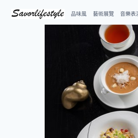
Skip
to
品味風
藝術展覽
音樂表
content