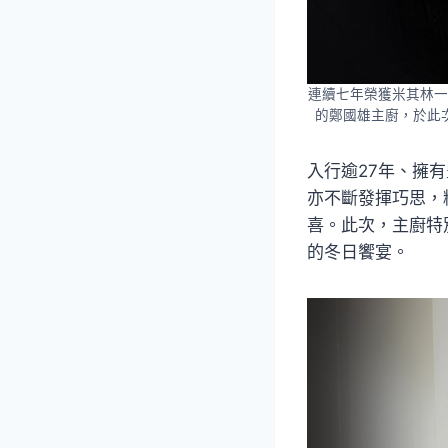
連續七年榮獲米其林一
的鄭國雄主廚，於此
入行逾27年、擁
亦不斷發揮巧思，
喜。此次，主廚特
的冬日饗宴。