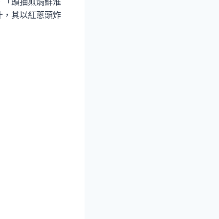
。「頭抽煎焗鮮淮
汁，其以紅蔥頭炸