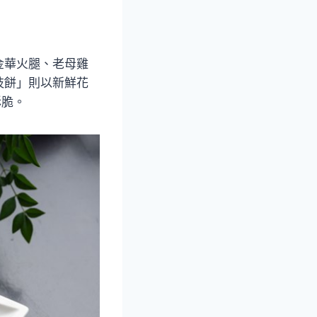
金華火腿、老母雞
枝餅」則以新鮮花
酥脆。