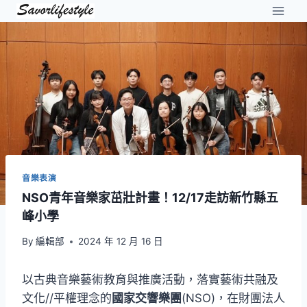
Skip
to
content
音樂表演
NSO青年音樂家茁壯計畫！12/17走訪新竹縣五
峰小學
By
編輯部
2024 年 12 月 16 日
以古典音樂藝術教育與推廣活動，落實藝術共融及
文化//平權理念的
國家交響樂團
(NSO)，在財團法人