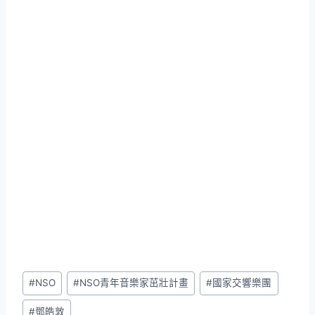
Post
#
NSO
#
NSO青年音樂家茁壯計畫
#
國家交響樂團
Tags:
#
鄧皓敦