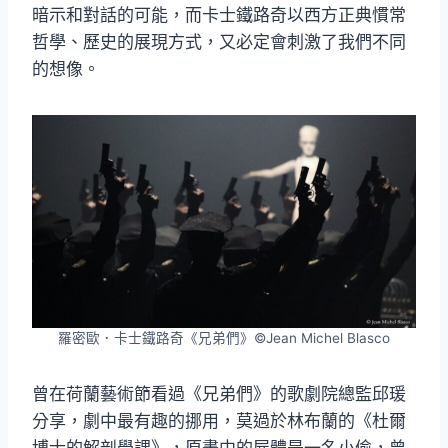
暗示和對話的可能，而卡士鐵路奇以西方正典慣常
哲學、歷史的展現方式，又必定會刺激了我們不同
的想像。
羅密歐．卡士鐵路奇《兄弟們》©Jean Michel Blasco
曾在荷蘭藝術節看過《兄弟們》的歌劇院總監邱瑗
分享，劇中最有趣的挪用，莫過於林布蘭的《杜爾