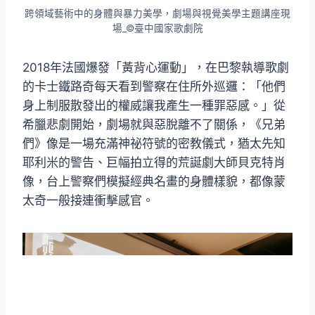
跨領域藝術中的身體與暴力美學，劇場與視覺美學主題講座現
場_©臺中國家歌劇院
2018年法國爆發「黃背心運動」，在巴黎執導歌劇
的卡士鐵路奇每天看到警察在住所外巡邏：「他們
身上制服散發出的權威讓我產生一種罪惡感。」從
希臘悲劇開始，劇場就與惡脫離不了關係，《兄弟
們》像是一場充滿神祕符號的密教儀式，猶太先知
耶利米的警告、巨幅拍立得的荒誕劇大師貝克特肖
像，台上警察們模擬經典名畫的身體樣貌，都像蒙
太奇一般接連衝擊感官。