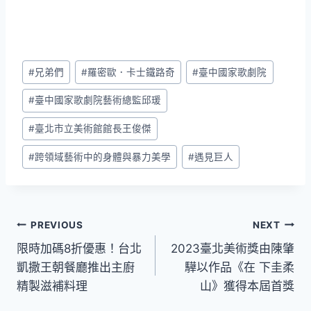
Post
#
兄弟們
#
羅密歐．卡士鐵路奇
#
臺中國家歌劇院
Tags:
#
臺中國家歌劇院藝術總監邱瑗
#
臺北市立美術館館長王俊傑
#
跨領域藝術中的身體與暴力美學
#
遇見巨人
文
PREVIOUS
NEXT
限時加碼8折優惠！台北
2023臺北美術獎由陳肇
章
凱撒王朝餐廳推出主廚
驊以作品《在 下圭柔
導
精製滋補料理
山》獲得本屆首獎