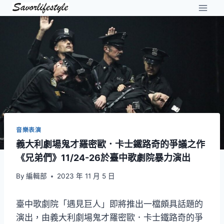
Skip
to
content
音樂表演
義大利劇場鬼才羅密歐．卡士鐵路奇的爭議之作
《兄弟們》11/24-26於臺中歌劇院暴力演出
By
編輯部
2023 年 11 月 5 日
臺中歌劇院「遇見巨人」即將推出一檔頗具話題的
演出，由義大利劇場鬼才羅密歐．卡士鐵路奇的爭