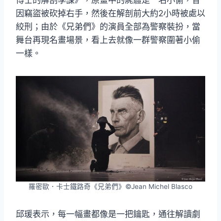
博士的解剖學課》，原畫中的屍體是一名小偷，曾
因竊盜被砍掉右手，然後在解剖前大約2小時被處以
絞刑；由於《兄弟們》的演員全部為警察裝扮，當
舞台再現名畫場景，看上去就像一群警察圍著小偷
一樣。
羅密歐．卡士鐵路奇《兄弟們》©Jean Michel Blasco
邱瑗表示，每一幅畫都像是一把鑰匙，通往解讀劇