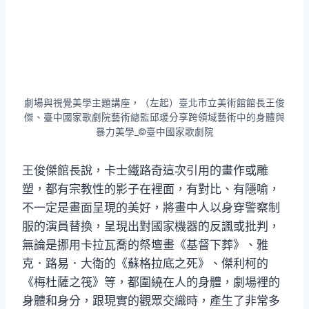
劇場與視覺美學主題講座，（左起）臺北市立美術館館長王俊
傑、臺中國家歌劇院藝術總監邱瑗分享跨領域藝術中的身體與
暴力美學_©臺中國家歌劇院
王俊傑館長說，卡士鐵路奇這次引用的畫作或雕
塑，都有宗教性的影子在裡面，有對比、有隱喻，
不一定是畫面呈現的美好，將畫中人以身穿警察制
服的演員替換，呈現出對國家機器的反諷或批判，
無論是挪用卡拉瓦喬的祭壇畫《基督下葬》、雅
克．路易．大衛的《蘇格拉底之死》、傑利柯的
《梅杜薩之筏》等，都圍繞在人的身體，劇場裡的
身體和身分，跟現實的觀眾交織時，產生了非常多