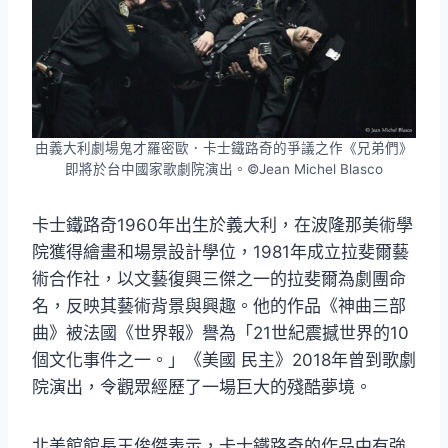
由義大利劇場鬼才羅密歐．卡士鐵路奇的爭議之作《兄弟們》
即將於台中國家歌劇院演出。©Jean Michel Blasco
卡士鐵路奇1960年出生於義大利，在波隆那美術學
院獲得繪畫和場景設計學位，1981年成立拉斐爾藝
術合作社，以文藝復興三傑之一的拉斐爾為劇團命
名，反映其藝術背景與興趣。他的作品《神曲三部
曲》被法國《世界報》譽為「21世紀震撼世界的10
個文化事件之一。」《美國 民主》2018年曾到歌劇
院演出，令觀眾經歷了一場巨大的殘酷夢境。
北美館館長王俊傑表示，卡士鐵路奇的作品中有強