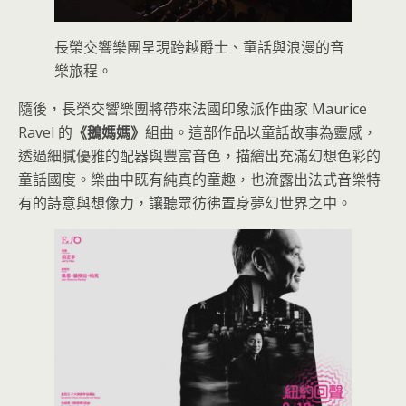
長榮交響樂團呈現跨越爵士、童話與浪漫的音
樂旅程。
隨後，長榮交響樂團將帶來法國印象派作曲家 Maurice
Ravel 的
《鵝媽媽》
組曲。這部作品以童話故事為靈感，
透過細膩優雅的配器與豐富音色，描繪出充滿幻想色彩的
童話國度。樂曲中既有純真的童趣，也流露出法式音樂特
有的詩意與想像力，讓聽眾彷彿置身夢幻世界之中。