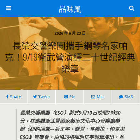
品味風
2026 年 6 月 23 日
長榮交響樂團攜手鋼琴名家帕
克！9/19衛武營演繹二十世紀經典
樂章
Share
Tweet
Pin
Mail
SMS
長榮交響樂團（ESO）將於9月19日晚間7時30
分，在高雄衛武營國家藝術文化中心音樂廳舉
辦《紐約回聲—后正宇、喬恩．基穆拉．帕克與
ESO》音樂會，由協同指揮后正宇領軍演出，並