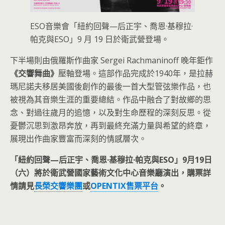
ESO音樂會「紐約回聲—后正宇、喬恩·基穆拉·
帕克與ESO」9 月 19 日於衛武營登場。
下半場則由俄羅斯作曲家 Sergei Rachmaninoff 晚年鉅作
《交響舞曲》
壓軸登場。這部作品完成於1940年，是拉赫
瑪尼諾夫移居美國後創作的最後一首大型管弦樂作品，也
被視為其音樂生涯的重要總結。作品中融合了對故鄉的思
念、對過往歲月的追憶，以及對生命歷程的深刻反思。從
憂鬱沉思到激昂奔放，再到最終充滿力量與希望的終章，
展現出作曲家豐富而深刻的情感層次。
「紐約回聲—后正宇、喬恩·基穆拉·帕克與ESO」9月19日
（六）將於衛武營國家藝術文化中心音樂廳演出，購票詳
情請見
長榮交響樂團
或
OPENTIX售票平台
。