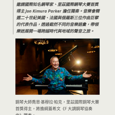
邀請國際知名鋼琴家、里茲國際鋼琴大賽首獎
得主 Jon Kimura Parker 擔任獨奏。音樂會精
選二十世紀美國、法國與俄羅斯三位作曲巨擘
的代表作品，透過截然不同的音樂語彙，帶領
樂迷展開一場跨越時代與地域的聲音之旅。
鋼琴大師喬恩·基穆拉·帕克，里茲國際鋼琴大賽
首獎得主，將擔綱蓋希文《F 大調鋼琴協奏