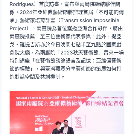
Rodrigues）首度訪臺，宣布與兩廳院締結夥伴關
係，2024年亞維儂藝術節將辦理首屆「不可能的傳
承」藝術家培育計畫（Transmission Impossible
Project），兩廳院為首位獲邀亞洲合作夥伴，將由
兩廳院推薦二至三位藝術家代表參與。此外，提亞
戈・羅提吉斯亦於今日晚間七點半至九點於國家戲
劇院大廳，為兩廳院「2023秋天藝術節」帶來一場
特別講座「在藝術節談論語言及記憶：亞維儂藝術
節的經驗」，與臺灣觀眾分享藝術節的策展如何打
造對話空間及共創機制。