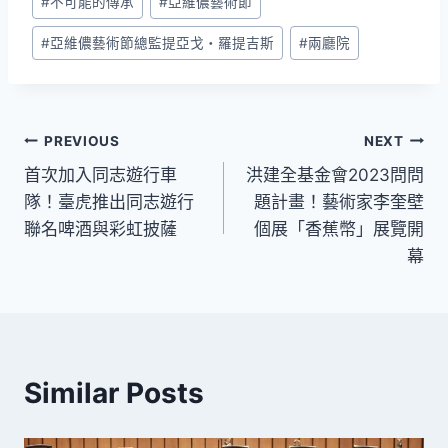
#
不可能的傳承
#
亞維儂藝術節
#
亞維儂藝術節總監提亞戈・羅提吉斯
#
兩廳院
文
PREVIOUS
NEXT
首次加入同志遊行車
洪建全基金會2023問問
章
隊！臺虎推出同志遊行
題計畫！藝術家李奎壁
導
聯名啤酒與彩虹披薩
個展「香蕉幣」展覽開
幕
覽
Similar Posts