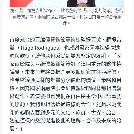
提亞戈．羅提吉斯宣布，亞維儂藝術節「不可能的傳承」藝術
家培育計畫，兩廳院是亞洲第一個、也是目前唯一的合作夥
伴。
首度來台的亞維儂藝術節藝術總監提亞戈．羅提吉
斯（Tiago Rodrigues）也感謝國家兩廳院盛情邀
約與款待，讓他深刻感受到雙方堅定的友誼。「國
家兩廳院與亞維儂藝術節簽訂了這個重要的夥伴協
議後，未來三年將會推介更多藝術家前往亞維儂，
也希望透過這樣的計畫分享彼此的價值、策略和目
標。因為國家兩廳院跟亞維儂藝術節同樣都相信藝
術創作、表演藝術是我們在自由民主當中非常重要
的脈動，我們也相信透過這樣的合作，能夠以更開
闊的心胸去面對多元的文化、族群、世界、語言，
透過這樣的交流促進彼此的理解、合作及未來的發
展。」