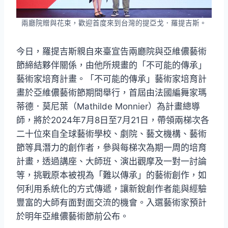
兩廳院贈與花束，歡迎首度來到台灣的提亞戈．羅提吉斯。
今日，羅提吉斯親自來臺宣告兩廳院與亞維儂藝術
節締結夥伴關係，由他所規畫的「不可能的傳承」
藝術家培育計畫。「不可能的傳承」藝術家培育計
畫於亞維儂藝術節期間舉行，首屆由法國編舞家瑪
蒂德．莫尼葉（Mathilde Monnier）為計畫總導
師，將於2024年7月8日至7月21日，帶領兩梯次各
二十位來自全球藝術學校、劇院、藝文機構、藝術
節等具潛力的創作者，參與每梯次為期一周的培育
計畫，透過講座、大師班、演出觀摩及一對一討論
等，挑戰原本被視為「難以傳承」的藝術創作，如
何利用系統化的方式傳遞，讓新銳創作者能與經驗
豐富的大師有面對面交流的機會。入選藝術家預計
於明年亞維儂藝術節前公布。