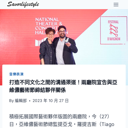
Skip
to
content
音樂表演
打造不同文化之間的溝通渠道！兩廳院宣告與亞
維儂藝術節締結夥伴關係
By
編輯部
2023 年 10 月 27 日
積極拓展國際藝術夥伴版圖的兩廳院，今（27）
日，亞維儂藝術節總監提亞戈・羅提吉斯（Tiago