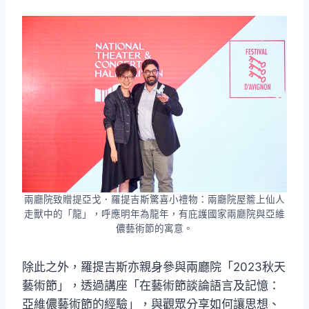
兩廳院致贈提亞戈．羅提吉斯驚喜小禮物：兩廳院屋簷上仙人
走獸中的「龍」，呼應明年為龍年，有庇護國家兩廳院與亞維
儂藝術節的寓意。
除此之外，羅提吉斯亦親身參與兩廳院「2023秋天
藝術節」，透過講座「在藝術節談論語言及記憶：
亞維儂藝術節的經驗」，與觀眾分享如何讓思想、