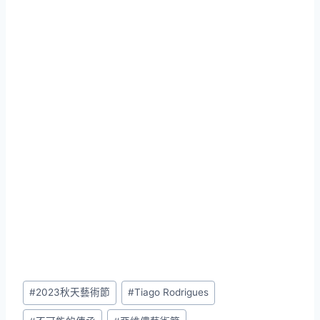
Post
#
2023秋天藝術節
#
Tiago Rodrigues
Tags: