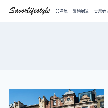
Skip
to
品味風
藝術展覽
音樂表
content