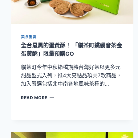
年
新
加
入
了
美食饗宴
最
黑
全台最黑的蛋黃酥！ 「貓茶町鐵觀音茶金
籽
蛋黃酥」限量預購GO
芯
「台
貓茶町今年中秋節檔期將台灣好茶以更多元
灣
甜品型式入列，推4大亮點品項共7款商品，
香
草
加入嚴選包括北中南各地風味茶種的…
蛋
黃
全
READ MORE
酥」
台
等
最
新
黑
口
的
味
蛋
黃