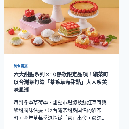
美食饗宴
六大甜點系列 × 10餘款限定品項！貓茶町
以台灣茶打造「茶系草莓甜點」大人系美
味風潮
每到冬季草莓季，甜點市場總被鮮紅草莓與
酸甜風味佔據，以台灣茶甜點聞名的貓茶
町，今年草莓季選擇從「茶」出發，嚴選…