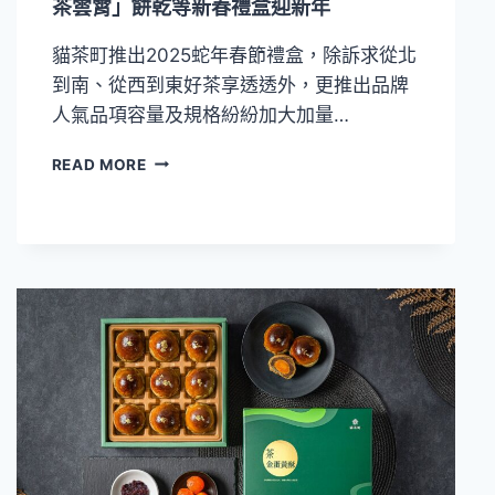
茶雲霄」餅乾等新春禮盒迎新年
造
「茶
貓茶町推出2025蛇年春節禮盒，除訴求從北
系
到南、從西到東好茶享透透外，更推出品牌
草
莓
人氣品項容量及規格紛紛加大加量…
甜
點」
貓
READ MORE
大
茶
人
町
系
2025
美
推
味
出
風
「茶
潮
香
三
劍
客」
及
「響
茶
雲