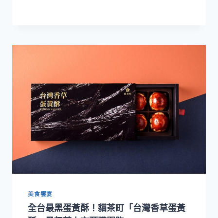
町
以
貓
空
鐵
觀
音
領
軍
十
款
台
灣
茶！
打
造
新
春
茶
美食饗宴
甜
全台最黑蛋黃酥！貓茶町「台灣香草蛋黃
點