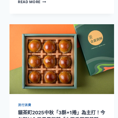
貓
READ MORE
茶
町
中
秋
禮
盒
開
賣！
鐵
觀
音
茶
金
蛋
黃
酥
領
軍，
流行消費
經
典
貓茶町2025中秋「3酥+1捲」為主打！今
茶