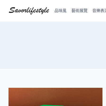
Skip
to
品味風
藝術展覽
音樂表
content