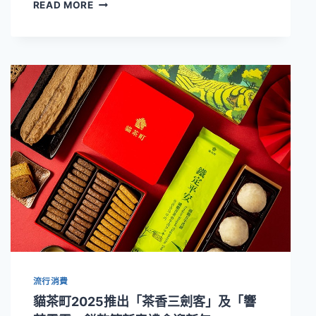
六
READ MORE
大
甜
點
系
列
×
10
餘
款
限
定
品
項！
貓
茶
町
以
台
流行消費
灣
茶
貓茶町2025推出「茶香三劍客」及「響
打