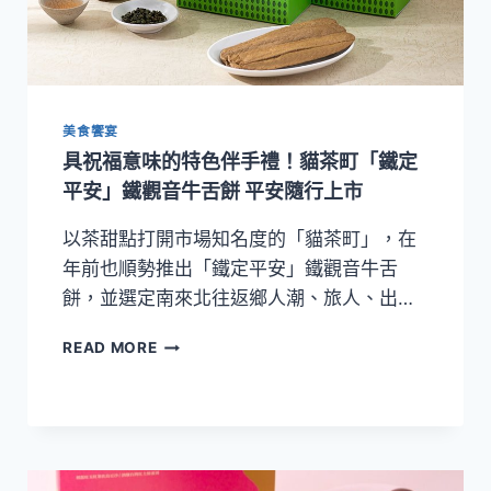
黃
酥」
黑
籽
芯
上
美食饗宴
市
具祝福意味的特色伴手禮！貓茶町「鐵定
預
平安」鐵觀音牛舌餅 平安隨行上市
購
開
以茶甜點打開市場知名度的「貓茶町」，在
跑
年前也順勢推出「鐵定平安」鐵觀音牛舌
餅，並選定南來北往返鄉人潮、旅人、出…
具
READ MORE
祝
福
意
味
的
特