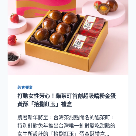
色
伴
手
禮！
貓
茶
町
「鐵
定
平
安」
鐵
觀
音
美食饗宴
牛
打動女性芳心！貓茶町首創超吸睛粉金蛋
舌
黃酥「拾捌紅玉」禮盒
餅
平
農曆新年將至，台灣茶甜點聞名的貓茶町，
安
隨
特別針對兔年推出台灣唯一針對愛吃甜點的
行
女生所設計的「拾捌紅玉」蛋黃酥禮盒…