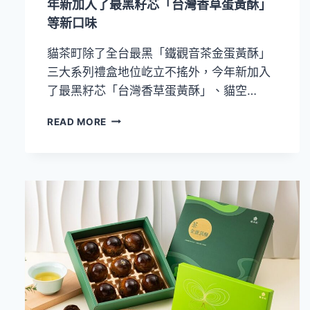
年新加入了最黑籽芯「台灣香草蛋黃酥」
香
等新口味
結
合
貓茶町除了全台最黑「鐵觀音茶金蛋黃酥」
創
新
三大系列禮盒地位屹立不搖外，今年新加入
風
了最黑籽芯「台灣香草蛋黃酥」、貓空…
味
打
貓
READ MORE
造
茶
送
町
禮
2025
新
中
選
秋
擇
「3
酥
+1
捲」
為
主
打！
今