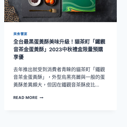
霄」
餅
乾
等
新
春
美食饗宴
禮
全台最黑蛋黃酥美味升級！貓茶町「鐵觀
盒
音茶金蛋黃酥」2023中秋禮盒限量預購
迎
享優
新
年
去年推出就受到消費者青睞的貓茶町「鐵觀
音茶金蛋黃酥」，外型烏黑亮麗與一般的蛋
黃酥差異頗大，但因在鐵觀音茶酥皮比…
全
READ MORE
台
最
黑
蛋
黃