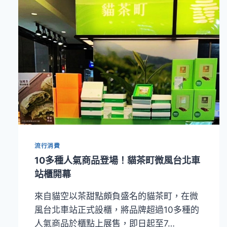
酥！
「貓
茶
町
鐵
觀
音
茶
金
蛋
黃
酥」
限
量
流行消費
預
10多種人氣商品登場！貓茶町微風台北車
購
站櫃開幕
GO
來自貓空以茶甜點頗負盛名的貓茶町，在微
風台北車站正式設櫃，將品牌超過10多種的
人氣商品於櫃點上展售，即日起至7…