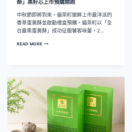
酥」黑籽芯上市預購開跑
禮
盒
中秋節即將到來，貓茶町搶鮮上市最洋派的
香草蛋黃酥並啟動禮盒預購，貓茶町以「全
台最黑蛋黃酥」成功征服饕客味蕾，2…
全
READ MORE
台
最
黑
蛋
黃
酥！
貓
茶
町
「台
灣
香
草
蛋