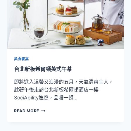
放
大
五
倍
券
美食饗宴
台北新板希爾頓英式午茶
即將進入溫馨又浪漫的五月，天氣清爽宜人，
趁著午後走訪台北新板希爾頓酒店一樓
SociAbility逸廊，品嚐一頓…
台
READ MORE
北
新
板