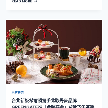
迎
READ MORE
節
秋
日
饗
饗
宴！
宴
台
北
新
板
希
爾
頓
推
異
國
炙
烤
與
英
式
美食饗宴
下
台北新板希爾頓攜手北歐丹麥品牌
午
茶
GREENGATE推「希願鎏金」聖誕下午茶饗