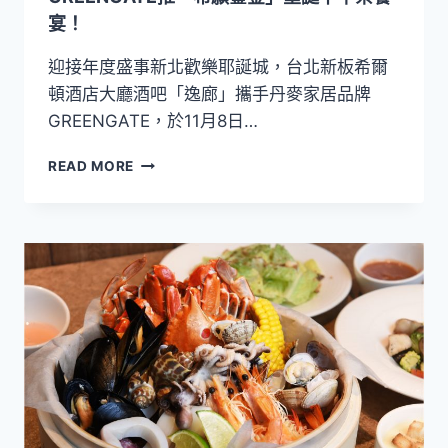
限
宴！
定
活
迎接年度盛事新北歡樂耶誕城，台北新板希爾
動
頓酒店大廳酒吧「逸廊」攜手丹麥家居品牌
GREENGATE，於11月8日…
台
READ MORE
北
新
板
希
爾
頓
攜
手
北
歐
丹
麥
品