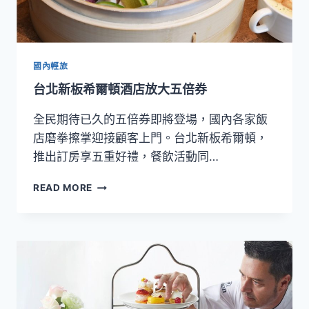
牌
GREENGATE
推
「希
願
國內輕旅
鎏
台北新板希爾頓酒店放大五倍券
金」
聖
全民期待已久的五倍券即將登場，國內各家飯
誕
下
店磨拳擦掌迎接顧客上門。台北新板希爾頓，
午
推出訂房享五重好禮，餐飲活動同…
茶
饗
台
READ MORE
宴！
北
新
板
希
爾
頓
酒
店