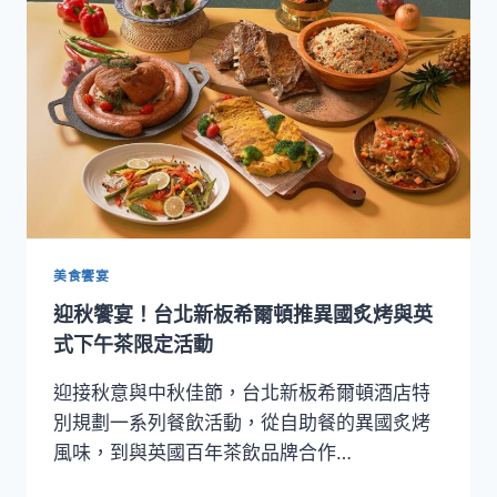
新
板
希
爾
頓
酒
店
推
出
系
列
餐
美食饗宴
飲
迎秋饗宴！台北新板希爾頓推異國炙烤與英
獻
禮，
式下午茶限定活動
打
造
迎接秋意與中秋佳節，台北新板希爾頓酒店特
儀
別規劃一系列餐飲活動，從自助餐的異國炙烤
式
風味，到與英國百年茶飲品牌合作…
感
的