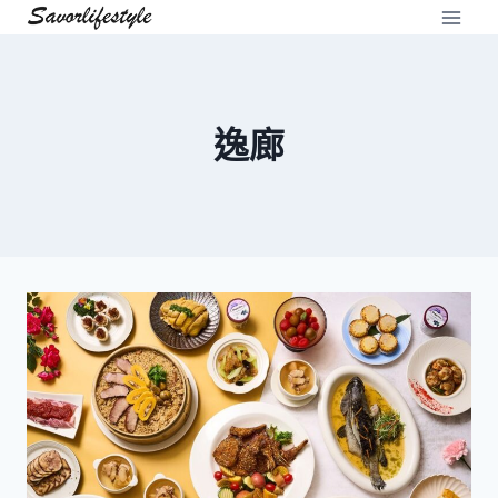
Skip
to
content
逸廊