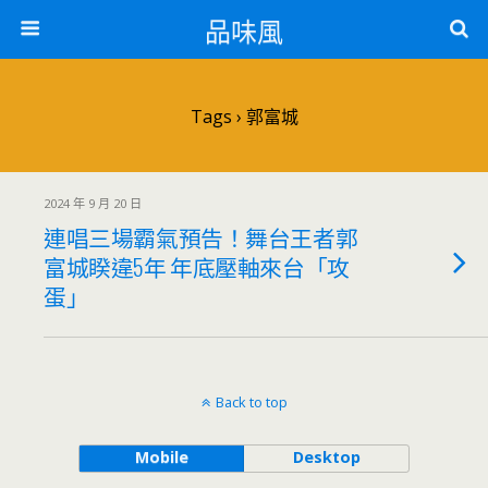
品味風
Tags › 郭富城
2024 年 9 月 20 日
連唱三場霸氣預告！舞台王者郭
富城睽違5年 年底壓軸來台「攻
蛋」
Back to top
Mobile
Desktop