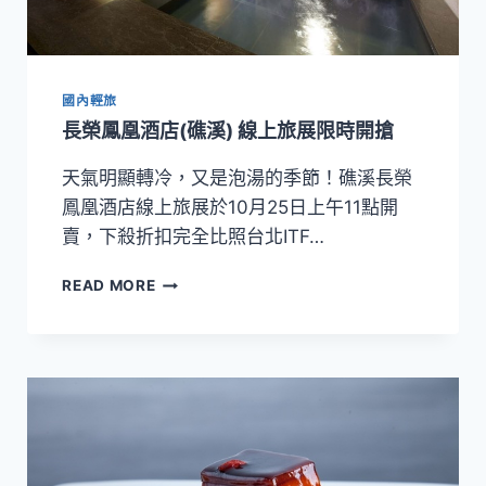
名
《鳳
凰
太
國內輕旅
極》
中
長榮鳳凰酒店(礁溪) 線上旅展限時開搶
秋
月
天氣明顯轉冷，又是泡湯的季節！礁溪長榮
餅
鳳凰酒店線上旅展於10月25日上午11點開
禮
賣，下殺折扣完全比照台北ITF…
盒
長
READ MORE
榮
鳳
凰
酒
店
(礁
溪)
線
上