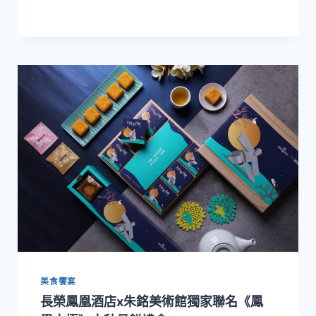
鳳
凰
酒
店
全
新
下
午
茶
蘭
陽
古
早
味
美
食
呷
趣
味
美食饗宴
長榮鳳凰酒店x朱銘美術館獨家聯名《鳳