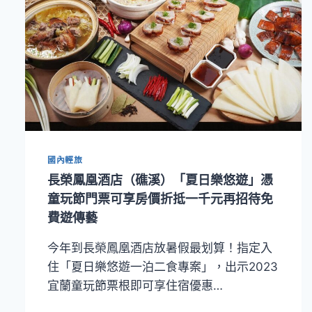
國內輕旅
長榮鳳凰酒店（礁溪）「夏日樂悠遊」憑
童玩節門票可享房價折抵一千元再招待免
費遊傳藝
今年到長榮鳳凰酒店放暑假最划算！指定入
住「夏日樂悠遊一泊二食專案」，出示2023
宜蘭童玩節票根即可享住宿優惠…