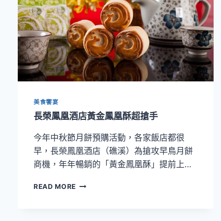
老
派
潮
時
光
美食饗宴
長榮鳳凰酒店黃金鳳凰酥超搶手
今年中秋節月餅預購活動，各家飯店都很
早，長榮鳳凰酒店（礁溪）為搶攻早鳥月餅
商機，年年暢銷的「黃金鳳凰酥」提前上…
長
READ MORE
榮
鳳
凰