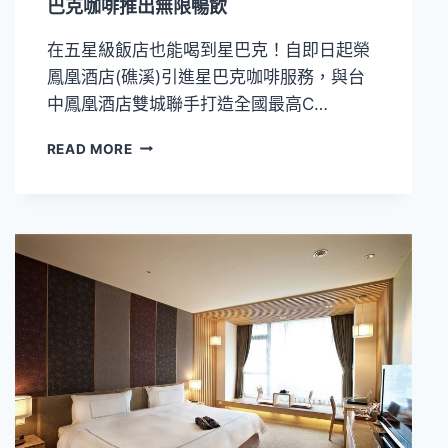
巴克咖啡推出無限暢飲
在五星級飯店也能喝到星巴克！自即日起榮
鳳凰酒店(礁溪)引進星巴克咖啡服務，與台
中鳳凰酒店雙城聯手打造全國最高C…
長
READ MORE
榮
鳳
凰
酒
店
（礁
溪）
＋
台
中
鳳
凰
酒
店