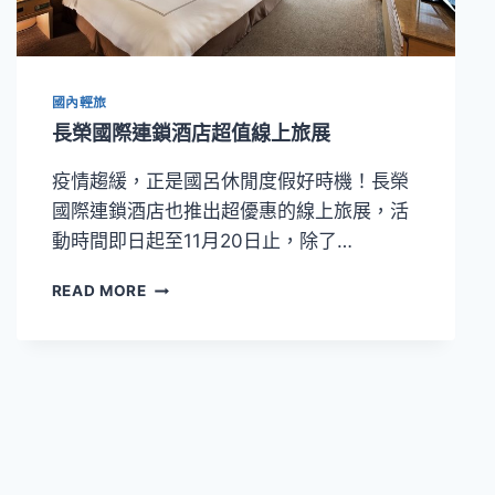
星
巴
克
咖
國內輕旅
啡
推
長榮國際連鎖酒店超值線上旅展
出
無
疫情趨緩，正是國呂休閒度假好時機！長榮
限
國際連鎖酒店也推出超優惠的線上旅展，活
暢
動時間即日起至11月20日止，除了…
飲
長
READ MORE
榮
國
際
連
鎖
酒
店
超
值