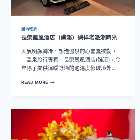
（礁
溪）
年
節
國內輕旅
禮
盒
長榮鳳凰酒店（礁溪）徜徉老派潮時光
開
放
天氣明顯轉冷，想泡溫泉的心蠢蠢欲動，
預
「溫泉旅行專家」長榮鳳凰酒店(礁溪)，今
購
年除了提供溫暖舒適的泡湯度假環境外…
長
READ MORE
榮
鳳
凰
酒
店
（礁
溪）
徜
徉