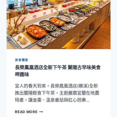
美食饗宴
長榮鳳凰酒店全新下午茶 蘭陽古早味美食
呷趣味
宜人的春天到來，長榮鳳凰酒店(礁溪)全新
推出蘭陽輕食下午茶，主廚嚴選宜蘭在地農
特產，讓金棗、溫泉番茄與紅心芭樂…
長
READ MORE
榮