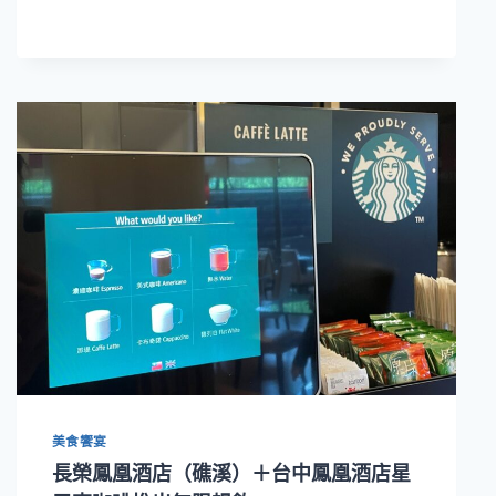
長
榮
鳳
凰
酒
店
就
有
機
會
免
費
去
東
京
賞
櫻
花
美食饗宴
長榮鳳凰酒店（礁溪）＋台中鳳凰酒店星