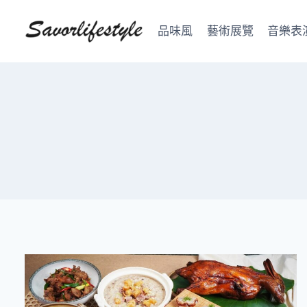
Skip
to
品味風
藝術展覽
音樂表
content