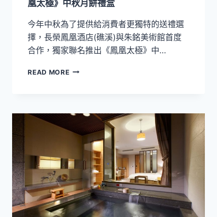
凰太極》中秋月餅禮盒
今年中秋為了提供給消費者更獨特的送禮選
擇，長榮鳳凰酒店(礁溪)與朱銘美術館首度
合作，獨家聯名推出《鳳凰太極》中…
長
READ MORE
榮
鳳
凰
酒
店
X
朱
銘
美
術
館
獨
家
聯