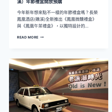
溪）年節禮盒開放預購
價
折
今年新年想來點不一樣的年節禮盒嗎？長榮
抵
鳳凰酒店(礁溪)全新推出《鳳凰微醺禮盒》
一
千
與《鳳凰午茶禮盒》，以獨特設計的…
元
再
最
READ MORE
招
帥
待
氣
免
的
費
微
遊
醺
傳
行
藝
李
箱
長
榮
鳳
凰
酒
店