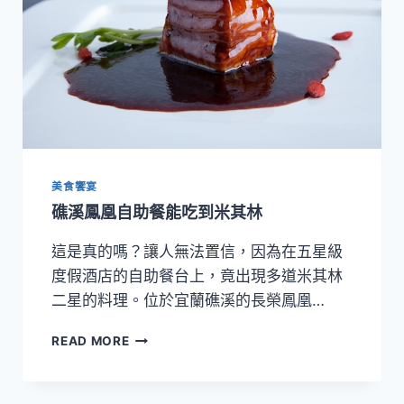
旅
展
限
時
開
搶
美食饗宴
礁溪鳳凰自助餐能吃到米其林
這是真的嗎？讓人無法置信，因為在五星級
度假酒店的自助餐台上，竟出現多道米其林
二星的料理。位於宜蘭礁溪的長榮鳳凰…
礁
READ MORE
溪
鳳
凰