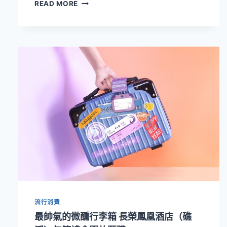
長
READ MORE
榮
鳳
凰
酒
店
（礁
溪）
「夏
日
樂
悠
遊」
憑
童
玩
節
門
票
流行消費
可
享
最帥氣的微醺行李箱 長榮鳳凰酒店（礁
房