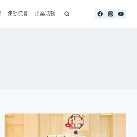
費
運動保養
企業活動