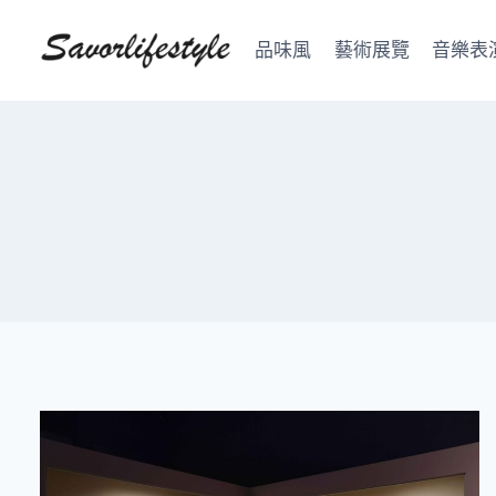
Skip
to
品味風
藝術展覽
音樂表
content