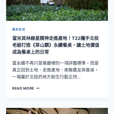
設計生活
當米其林綠星精神走進產地！T22攜手北投
老爺打造《草山饌》永續餐桌，讓土地價值
成為餐桌上的日常
當永續不再只是餐廳裡的一項評鑑標準，而是
真正回到土地、走進產地、串聯農友與餐桌，
一場屬於北投的地方創生行動正持…
當
READ MORE
米
其
林
綠
星