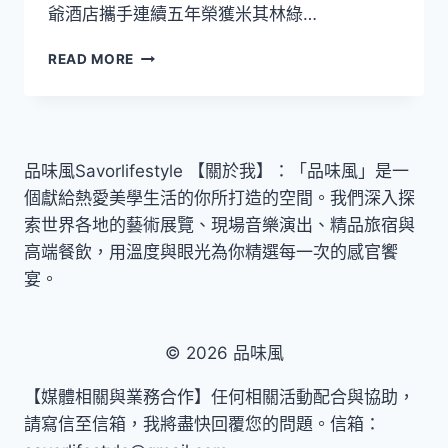
爺酒店攜手連續五年榮獲米其林綠…
桌，
讓
米
土
READ MORE
其
地
林
價
綠
值
星
成
走
為
品味風Savorlifestyle 【關於我】：「品味風」是一
進
餐
個獻給熱愛美學生活的你所打造的空間。我們深入探
飯
桌
店
上
索世界各地的藝術展覽、現場音樂演出、精品旅宿與
早
的
高端餐飲，用溫度與眼光為你精選每一次的感官饗
餐！
日
宴。
北
常
投
老
爺
© 2026 品味風
攜
手
【媒體相關與業務合作】任何相關活動配合與協助，
陽
請寫信至信箱，我將盡快回覆您的問題。信箱：
明