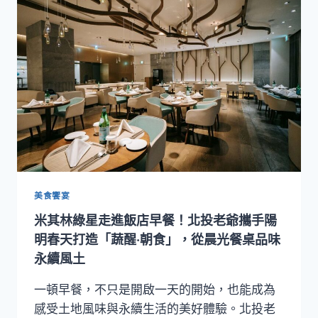
精
神
走
進
產
地！
T22
攜
手
北
投
老
爺
美食饗宴
打
米其林綠星走進飯店早餐！北投老爺攜手陽
造
《草
明春天打造「蔬醒‧朝食」，從晨光餐桌品味
山
永續風土
饌》
永
一頓早餐，不只是開啟一天的開始，也能成為
續
感受土地風味與永續生活的美好體驗。北投老
餐