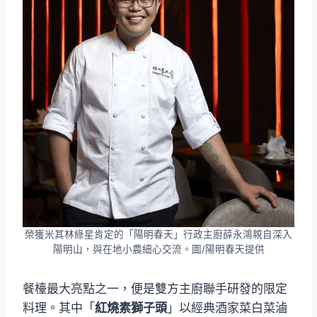
榮獲米其林綠星肯定的「陽明春天」行政主廚薛永鴻親自深入
陽明山，與在地小農細心交流。圖/陽明春天提供
餐檯最大亮點之一，便是雙方主廚聯手研發的限定
料理。其中「
紅燒素獅子頭
」以經典酒家菜白菜滷