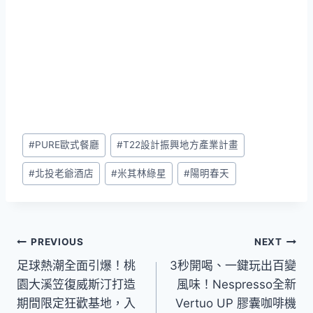
Post
#
PURE歐式餐廳
#
T22設計振興地方產業計畫
Tags:
#
北投老爺酒店
#
米其林綠星
#
陽明春天
文
PREVIOUS
NEXT
足球熱潮全面引爆！桃
3秒開喝、一鍵玩出百變
章
園大溪笠復威斯汀打造
風味！Nespresso全新
導
期間限定狂歡基地，入
Vertuo UP 膠囊咖啡機