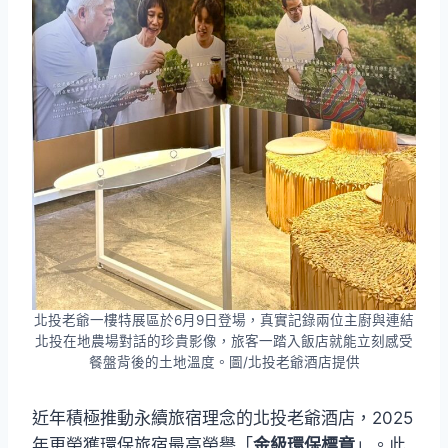
北投老爺一樓特展區於6月9日登場，真實記錄兩位主廚與連結
北投在地農場對話的珍貴影像，旅客一踏入飯店就能立刻感受
餐盤背後的土地溫度。圖/北投老爺酒店提供
近年積極推動永續旅宿理念的北投老爺酒店，2025
年更榮獲環保旅宿最高榮譽「
金級環保標章
」。此