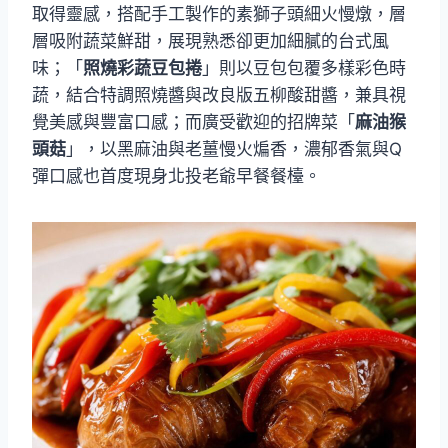
取得靈感，搭配手工製作的素獅子頭細火慢燉，層
層吸附蔬菜鮮甜，展現熟悉卻更加細膩的台式風
味；「
照燒彩蔬豆包捲
」則以豆包包覆多樣彩色時
蔬，結合特調照燒醬與改良版五柳酸甜醬，兼具視
覺美感與豐富口感；而廣受歡迎的招牌菜「
麻油猴
頭菇
」，以黑麻油與老薑慢火煸香，濃郁香氣與Q
彈口感也首度現身北投老爺早餐餐檯。