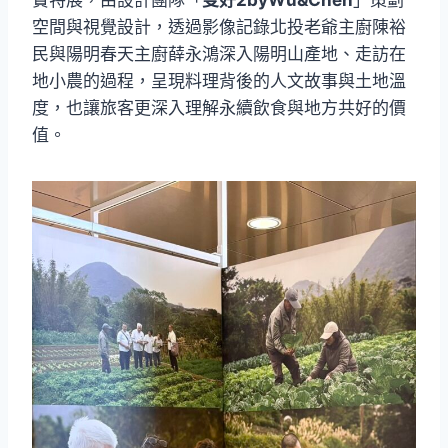
實特展，由設計團隊「
雙好2byWu&Chen
」策劃
空間與視覺設計，透過影像記錄北投老爺主廚陳裕
民與陽明春天主廚薛永鴻深入陽明山產地、走訪在
地小農的過程，呈現料理背後的人文故事與土地溫
度，也讓旅客更深入理解永續飲食與地方共好的價
值。