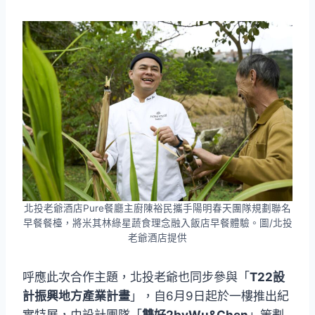
北投老爺酒店Pure餐廳主廚陳裕民攜手陽明春天團隊規劃聯名
早餐餐檯，將米其林綠星蔬食理念融入飯店早餐體驗。圖/北投
老爺酒店提供
呼應此次合作主題，北投老爺也同步參與「
T22設
計振興地方產業計畫
」，自6月9日起於一樓推出紀