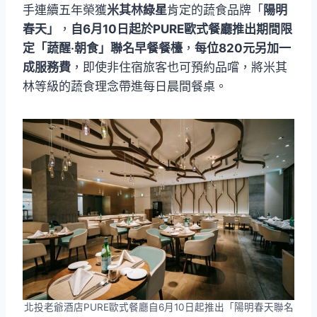
手連續五年榮獲
米其林綠星
肯定的蔬食品牌「
陽明
春天」
，
自6月10日起於PURE歐式餐廳推出期間限
定「蔬醒‧朝食」聯名早餐餐檯
，
每位820元另加一
成服務費
，即使非住宿旅客也可預約品嚐，將米其
林等級的蔬食理念帶進每日晨間餐桌。
北投老爺酒店PURE歐式餐廳自6月10日起推出「陽明春天聯名