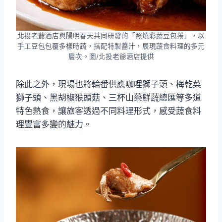
北投老爺酒店與陽明春天共同研發的「照燒彩蔬豆包捲」，以
手工豆包包覆多樣時蔬，搭配特製醬汁，展現蔬食料理的多元
層次。圖/北投老爺酒店提供
除此之外，現場也將輪番供應咖哩獅子頭、梅乾菜
獅子頭、黑胡椒猴頭菇、三杯山藥鮮蔬總匯等多道
特色熱食，讓旅客透過不同料理形式，感受蔬食料
理豐富多變的魅力。