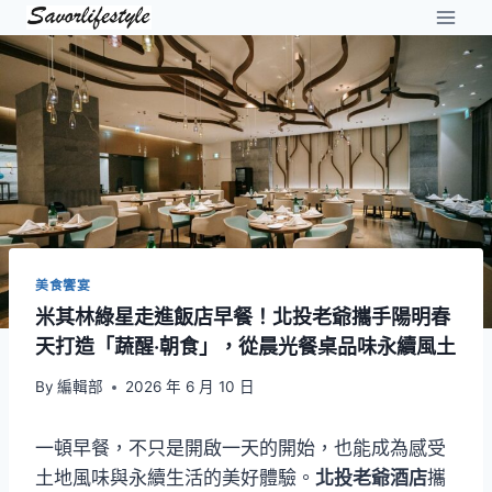
Skip
to
content
美食饗宴
米其林綠星走進飯店早餐！北投老爺攜手陽明春
天打造「蔬醒‧朝食」，從晨光餐桌品味永續風土
By
編輯部
2026 年 6 月 10 日
一頓早餐，不只是開啟一天的開始，也能成為感受
土地風味與永續生活的美好體驗。
北投老爺酒店
攜