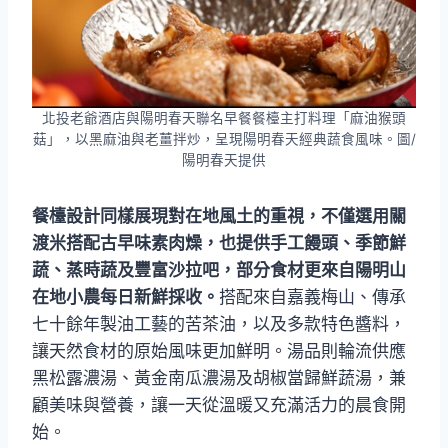
北投老爺酒店與陽明春天聯名早餐餐檯主打料理「麻油猴頭
菇」，以黑麻油與老薑拌炒，呈現陽明春天經典蔬食風味。圖/
陽明春天提供
餐檯設計同樣展現對在地風土的重視，不僅選用關
渡米搭配古早味素肉燥，也提供手工饅頭、季節鮮
蔬、蒸時蔬及豐富沙拉吧，部分食材更來自陽明山
在地小農每日新鮮採收。
搭配來自嘉義梅山、傳承
七十餘年製油工藝的苦茶油，以及多款特色醬料，
讓天然食材的原始風味更加鮮明。湯品則輪流供應
黑松露濃湯、黃金南瓜濃湯及胡椒當歸鮮蔬湯，兼
顧美味與營養，讓一天從溫暖又充滿活力的晨食開
始。