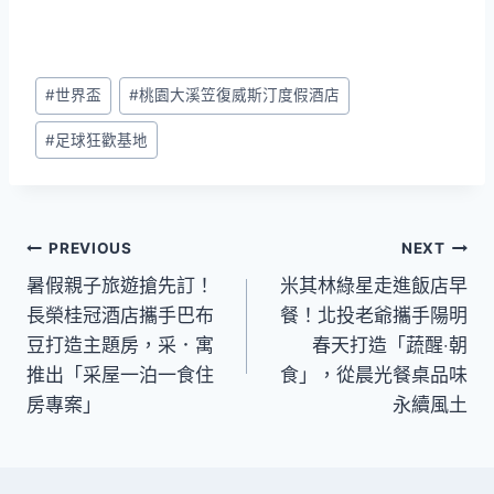
Post
#
世界盃
#
桃園大溪笠復威斯汀度假酒店
Tags:
#
足球狂歡基地
文
PREVIOUS
NEXT
暑假親子旅遊搶先訂！
米其林綠星走進飯店早
章
長榮桂冠酒店攜手巴布
餐！北投老爺攜手陽明
導
豆打造主題房，采．寓
春天打造「蔬醒‧朝
推出「采屋一泊一食住
食」，從晨光餐桌品味
覽
房專案」
永續風土