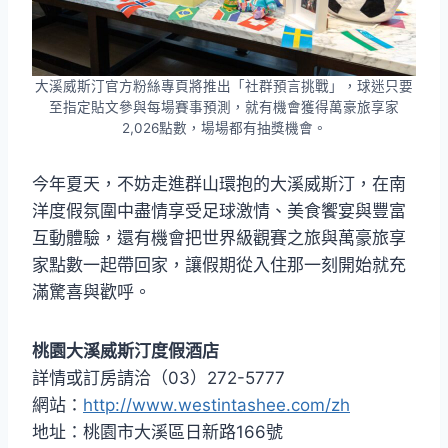
大溪威斯汀官方粉絲專頁將推出「社群預言挑戰」，球迷只要
至指定貼文參與每場賽事預測，就有機會獲得萬豪旅享家
2,026點數，場場都有抽獎機會。
今年夏天，不妨走進群山環抱的大溪威斯汀，在南
洋度假氛圍中盡情享受足球激情、美食饗宴與豐富
互動體驗，還有機會把世界級觀賽之旅與萬豪旅享
家點數一起帶回家，讓假期從入住那一刻開始就充
滿驚喜與歡呼。
桃園大溪威斯汀度假酒店
詳情或訂房請洽（03）272-5777
網站：
http://www.westintashee.com/zh
地址：桃園市大溪區日新路166號