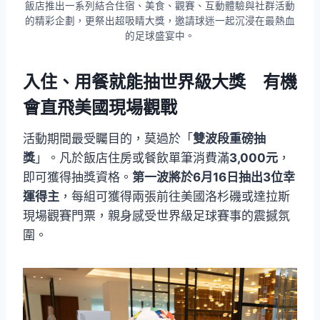
飯店推出一系列結合住宿、美食、觀賽、互動體驗與社群活動
的精彩企劃，更祭出超吸睛大獎，邀請球迷一起沉浸在最熱血
的足球盛宴中。
入住、用餐就能抽世界級大獎 有機
會直飛美國現場觀戰
活動期間最受矚目的，莫過於「
雙波段重磅抽
獎
」。凡於飯店住房或餐飲單筆消費滿
3,000元
，
即可獲得抽獎資格。
第一波將於6月16日抽出3位幸
運得主
，每組可獲得兩張前往美國洛杉磯或達拉斯
現場觀賽門票，親身感受世界級足球賽事的震撼氛
圍。