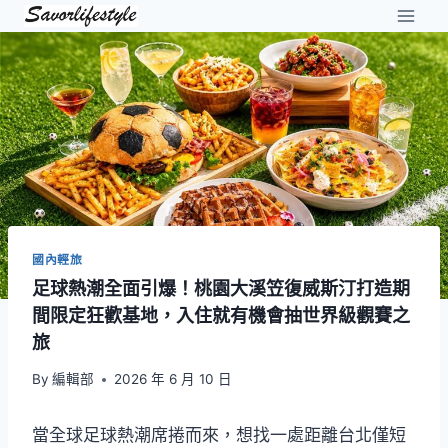
Skip
to
content
國內輕旅
足球熱潮全面引爆！桃園大溪笠復威斯汀打造期
間限定狂歡基地，入住就有機會抽世界級觀賽之
旅
By
編輯部
2026 年 6 月 10 日
當全球足球熱潮席捲而來，想找一處距離台北僅短