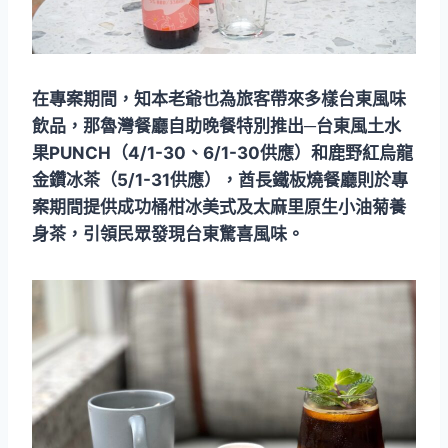
在專案期間，知本老爺也為旅客帶來多樣台東風味
飲品，那魯灣餐廳自助晚餐特別推出─台東風土水
果PUNCH（4/1-30、6/1-30供應）和鹿野紅烏龍
金鑽冰茶（5/1-31供應），酋長鐵板燒餐廳則於專
案期間提供成功桶柑冰美式及太麻里原生小油菊養
身茶，引領民眾發現台東驚喜風味。