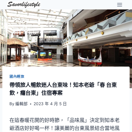
Skip
to
content
國內輕旅
帶領旅人暢飲迷人台東味！知本老爺「春 台東
飲，癮台東」住宿專案
By
編輯部
2023 年 4 月 5 日
在這春暖花開的好時節，「品味風」決定到知本老
爺酒店好好喝一杯！讓美麗的台東風景結合當地風