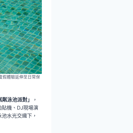
將度假體驗延伸至日常保
粼粼泳池派對」
，
貼機、DJ現場演
泳池水光交織下，