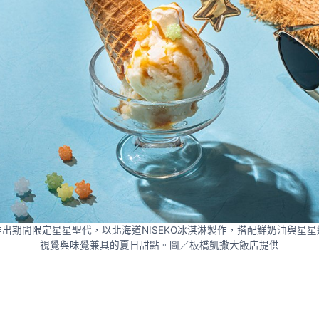
98推出期間限定星星聖代，以北海道NISEKO冰淇淋製作，搭配鮮奶油與星
視覺與味覺兼具的夏日甜點。圖／板橋凱撒大飯店提供