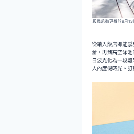
板橋凱撒更將於8月1
從踏入飯店即能感
蕾，再到高空泳池
日波光化為一段難
人的度假時光。訂