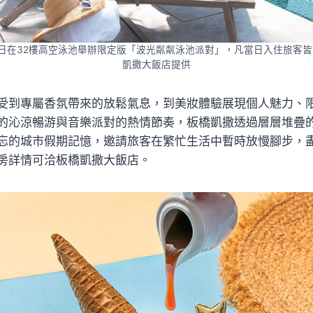
3日在32樓高空泳池舉辦限定版「波光粼粼泳池派對」，凡當日入住旅客
凱撒大飯店提供
受到專屬香氛帶來的放鬆氣息，到美妝體驗展現個人魅力、
的沁涼暢游與音樂派對的熱情節奏，板橋凱撒透過層層堆疊
忘的城市假期記憶，邀請旅客在繁忙生活中暫時放慢腳步，
房詳情可洽板橋凱撒大飯店。