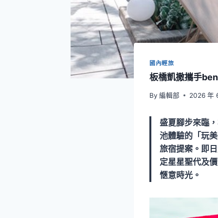
國內輕旅
板橋凱撒攜手be
By
編輯部
2026 年 
盛夏腳步來臨，
池體驗的「玩美
旅宿提案。即日
定星星聖代及價值
愜意時光。