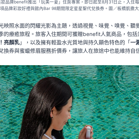
品牌benefit推出「玩美一夏」住房專案，即日起至8月31日止，入住每
項品牌彩妝好禮與館內Bar 98期間限定星星聖代兌換券。圖／板橋凱撒
光映照水面的閃耀光影為主題，透過視覺、味覺、嗅覺、聽
的療癒旅程。旅客入住期間可獲贈benefit人氣商品，包
！亮顏乳
」，以及擁有輕盈水光質地與持久顯色特色的「
一
兌換券與蜜蠟修眉服務折價券，讓旅人在旅途中也能維持自