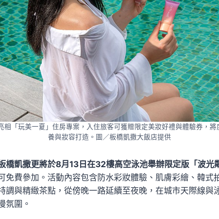
妝產品亮相「玩美一夏」住房專案，入住旅客可獲贈限定美妝好禮與體驗券，
養與妝容打造。圖／板橋凱撒大飯店提供
板橋凱撒更將於8月13日在32樓高空泳池舉辦限定版「波光
可免費參加。活動內容包含防水彩妝體驗、肌膚彩繪、韓式拍
特調與精緻茶點，從傍晚一路延續至夜晚，在城市天際線與
漫氛圍。