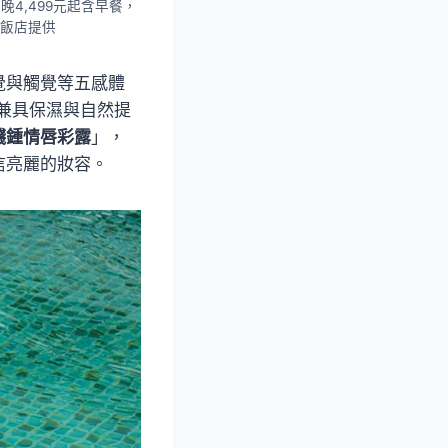
晚4,499元起含早餐，
大飯店提供
覺與觸覺等五感體
括兼具保濕與自然提
濺鍾情唇彩露
」，
信亮麗的妝容。