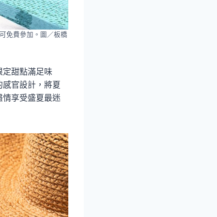
皆可免費參加。圖／板橋
限定甜點滿足味
的感官設計，將夏
盡情享受盛夏最迷