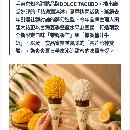
手東京知名甜點品牌DOLCE TACUBO，推出廣
受好評的「花漾霜淇淋」夏季快閃活動。延續去
年引爆社群討論的夢幻造型，今年品牌主理人田
窪大祐更以台灣夏季盛產水果為靈感，打造兩款
全新限定口味「萊姆香芒」與「檸香薑汁牛
奶」，以及一次品嘗雙重風味的「香芒沁檸雙
饗」，為炎炎夏日帶來沁涼甜蜜的味蕾享受。