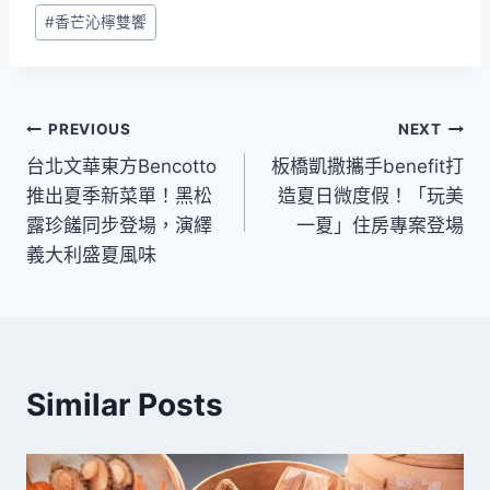
#
香芒沁檸雙饗
文
PREVIOUS
NEXT
台北文華東方Bencotto
板橋凱撒攜手benefit打
章
推出夏季新菜單！黑松
造夏日微度假！「玩美
導
露珍饈同步登場，演繹
一夏」住房專案登場
義大利盛夏風味
覽
Similar Posts