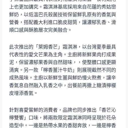
上也更加講究。霜淇淋基底採用來自花蓮的秀姑巒
鮮奶，以低溫巴氏殺菌技術保留鮮乳原有的香氣與
營養，搭配義大利進口脆皮甜筒，讓濃郁乳香、滑
順口感與酥脆層次完美融合。
此次推出的「萊姆香芒」霜淇淋，以台灣夏季最具
代表性的愛文芒果為主角。主廚將新鮮果肉打成果
泥，保留濃郁果香與自然甜味，，使整體口感更顯
清爽。另一款「檸香薑汁牛奶」則展現截然不同的
成熟風味。主廚以新鮮生薑與鮮奶慢火熬煮，讓辛
香氣息自然融入乳香之中，出餐前再撒上糖漬檸檬
皮增添香氣。
針對喜愛嘗鮮的消費者，品牌也同步推出「香芒沁
檸雙饗」口味，將兩款限定霜淇淋同時呈現於花朵
造型中。一邊是熱帶水果的香甜奔放，一邊是檸香