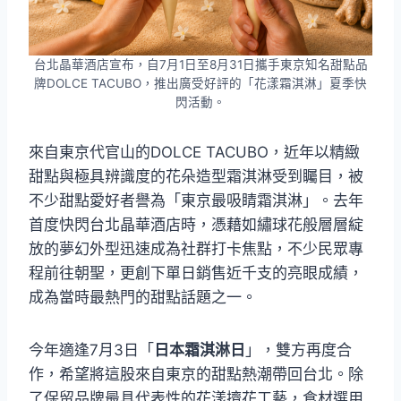
台北晶華酒店宣布，自7月1日至8月31日攜手東京知名甜點品
牌DOLCE TACUBO，推出廣受好評的「花漾霜淇淋」夏季快
閃活動。
來自東京代官山的DOLCE TACUBO，近年以精緻
甜點與極具辨識度的花朵造型霜淇淋受到矚目，被
不少甜點愛好者譽為「東京最吸睛霜淇淋」。去年
首度快閃台北晶華酒店時，憑藉如繡球花般層層綻
放的夢幻外型迅速成為社群打卡焦點，不少民眾專
程前往朝聖，更創下單日銷售近千支的亮眼成績，
成為當時最熱門的甜點話題之一。
今年適逢7月3日「
日本霜淇淋日
」，雙方再度合
作，希望將這股來自東京的甜點熱潮帶回台北。除
了保留品牌最具代表性的花漾擠花工藝，食材選用