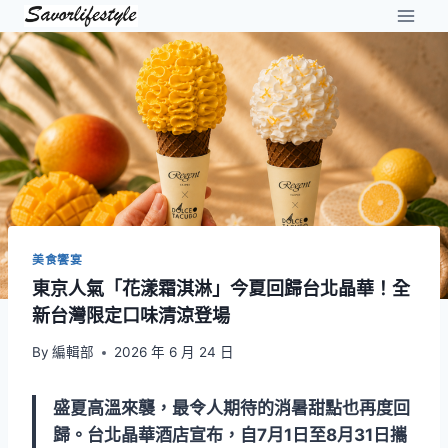
Skip
to
content
美食饗宴
東京人氣「花漾霜淇淋」今夏回歸台北晶華！全
新台灣限定口味清涼登場
By
編輯部
2026 年 6 月 24 日
盛夏高溫來襲，最令人期待的消暑甜點也再度回
歸。台北晶華酒店宣布，自7月1日至8月31日攜