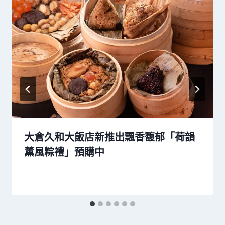
大倉久和大飯店新推出飄香馥郁「荷韻
薰風粽禮」預購中