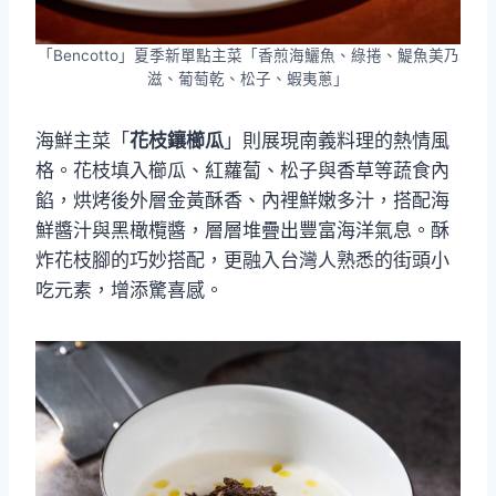
「Bencotto」夏季新單點主菜「香煎海鱺魚、綠捲、鯷魚美乃
滋、葡萄乾、松子、蝦夷蔥」
海鮮主菜「
花枝鑲櫛瓜
」則展現南義料理的熱情風
格。花枝填入櫛瓜、紅蘿蔔、松子與香草等蔬食內
餡，烘烤後外層金黃酥香、內裡鮮嫩多汁，搭配海
鮮醬汁與黑橄欖醬，層層堆疊出豐富海洋氣息。酥
炸花枝腳的巧妙搭配，更融入台灣人熟悉的街頭小
吃元素，增添驚喜感。