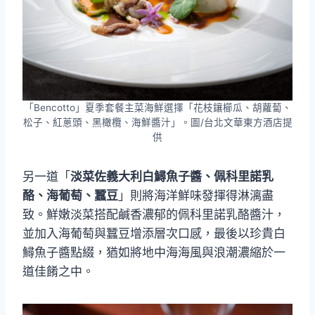
「Bencotto」夏季套餐主菜海鮮選擇「花枝鑲櫛瓜、胡蘿蔔、
松子、紅蔥頭、黑橄欖、海鮮醬汁」。圖/台北文華東方酒店提
供
另一道「
淡菜佐義大利白鱘魚子醬、佩科里諾乳
酪、海葡萄、蠶豆
」則將海洋鮮味發揮得淋漓盡
致。鮮嫩淡菜搭配鹹香濃郁的佩科里諾乳酪醬汁，
並加入海葡萄與蠶豆增添層次口感，最後以珍貴白
鱘魚子醬點綴，猶如將地中海海風與浪潮濃縮於一
道佳餚之中。