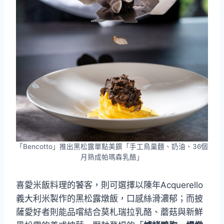
「Bencotto」推出黑松露單點美饌「手工鳥巢麵、奶油、36個
月熟成帕瑪森乳酪」
喜愛米飯料理的饕客，則可選擇以陳年Acquerello
義大利米製作的黑松露燉飯，口感絲滑濃郁；而披
薩愛好者則能品嚐結合莫札瑞拉乳酪、蘑菇與新鮮