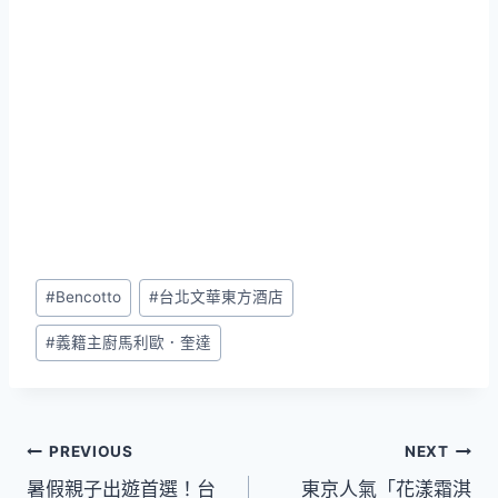
Post
#
Bencotto
#
台北文華東方酒店
Tags:
#
義籍主廚馬利歐．奎達
文
PREVIOUS
NEXT
暑假親子出遊首選！台
東京人氣「花漾霜淇