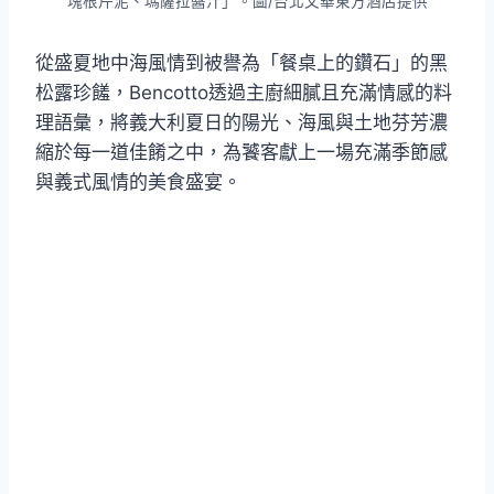
塊根芹泥、瑪薩拉醬汁」。圖/台北文華東方酒店提供
從盛夏地中海風情到被譽為「餐桌上的鑽石」的黑
松露珍饈，Bencotto透過主廚細膩且充滿情感的料
理語彙，將義大利夏日的陽光、海風與土地芬芳濃
縮於每一道佳餚之中，為饕客獻上一場充滿季節感
與義式風情的美食盛宴。