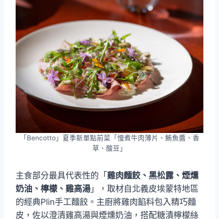
「Bencotto」夏季新單點前菜「慢煮牛肉薄片、鮪魚醬、香
草、酸豆」
主食部分最具代表性的「
雞肉麵餃、黑松露、煙燻
奶油、檸檬、雞高湯
」，取材自北義皮埃蒙特地區
的經典Plin手工麵餃。主廚將雞肉餡料包入精巧麵
皮，佐以澄清雞高湯與煙燻奶油，搭配糖漬檸檬絲