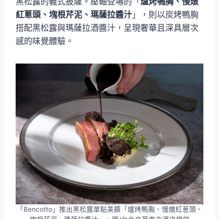
黑松露的義式披薩。壓軸登場的「
爐烤鴨胸、慢燉
紅蔥頭、塊根芹泥、瑪薩拉醬汁
」，則以炭烤鴨胸
搭配黑松露與瑪薩拉酒醬汁，呈現奢華且深具層次
感的味覺體驗。
「Bencotto」推出黑松露單點美饌「爐烤鴨胸、慢燉紅蔥頭、