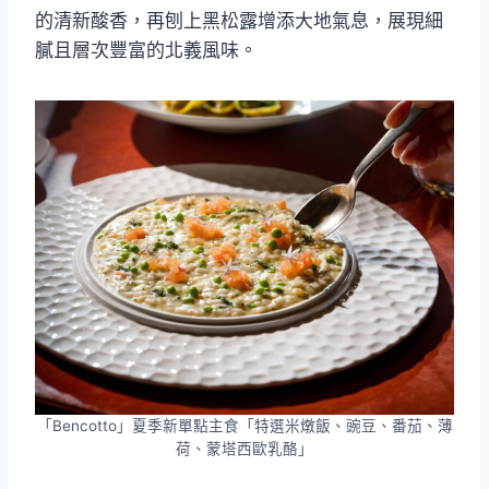
的清新酸香，再刨上黑松露增添大地氣息，展現細
膩且層次豐富的北義風味。
「Bencotto」夏季新單點主食「特選米燉飯、豌豆、番茄、薄
荷、蒙塔西歐乳酪」