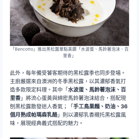
「Bencotto」推出黑松露單點美饌「水波蛋、馬鈴薯泡沫、百
里香」
此外，每年備受饕客期待的黑松露季也同步登場。
主廚嚴選來自澳洲的冬季黑松露，以其濃郁香氣打
造多款限定料理。其中「
水波蛋、馬鈴薯泡沫、百
里香
」將流心蛋黃與綿密馬鈴薯泡沫結合，搭配現
刨黑松露散發迷人香氣；「
手工鳥巢麵、奶油、36
個月熟成帕瑪森乳酪
」則以濃郁乳香襯托黑松露風
味，展現經典義式搭配的魅力。