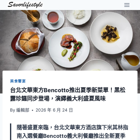
Skip
to
content
美食饗宴
台北文華東方Bencotto推出夏季新菜單！黑松
露珍饈同步登場，演繹義大利盛夏風味
By
編輯部
2026 年 6 月 24 日
隨著盛夏來臨，台北文華東方酒店旗下米其林指
南入選餐廳Bencotto義大利餐廳推出全新夏季