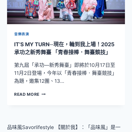
音樂表演
IT’S MY TURN─現在，輪到我上場！2025
承功之新秀舞臺 「青春接棒．舞臺競技」
第九屆「承功—新秀舞臺」即將於10月17日至
11月2日登場，今年以「青春接棒．舞臺競技」
為題，邀集12團、13…
IT’S
READ MORE
MY
TURN─
現
在，
輪
品味風Savorlifestyle 【關於我】：「品味風」是一
到