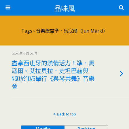
品味風
Tags › 音樂總監準．馬寇爾（Jun Märkl）
2024 年 9 月 26 日
盡享西班牙的熱情活力！準．馬
寇爾、艾拉貝拉．史坦巴赫與
NSO於10/6舉行《與琴共舞》音樂
會
Back to top
Mobile
Desktop