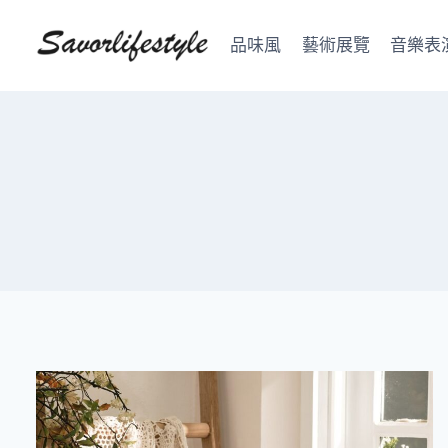
Skip
to
品味風
藝術展覽
音樂表
content