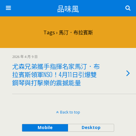
品味風
Tags › 馬汀．布拉賓斯
2026 年 4 月 9 日
尤森兄弟攜手指揮名家馬汀．布
拉賓斯領軍NSO！4月11日引爆雙
鋼琴與打擊樂的震撼能量
Back to top
Mobile
Desktop