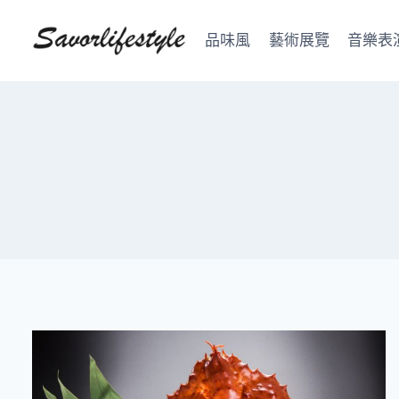
Skip
to
品味風
藝術展覽
音樂表
content