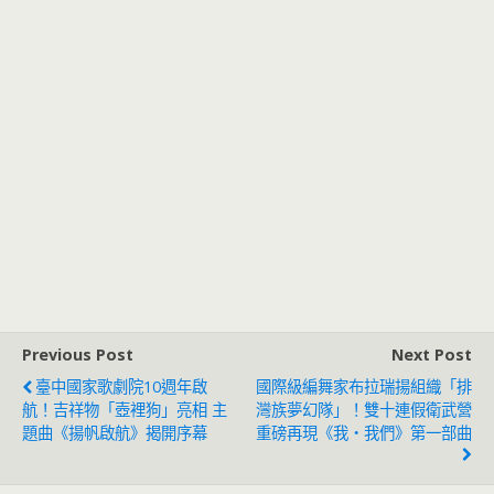
Previous Post
Next Post
臺中國家歌劇院10週年啟
國際級編舞家布拉瑞揚組織「排
航！吉祥物「壺裡狗」亮相 主
灣族夢幻隊」！雙十連假衛武營
題曲《揚帆啟航》揭開序幕
重磅再現《我・我們》第一部曲