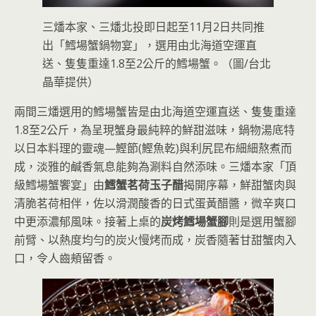
三燔本家、三燔北投即日起至11月2日共同推
出「鱈場蟹鍋物宴」，選用由北海道空運直
送、隻隻重達1.8至2公斤的鱈場蟹。（圖/台北
晶華提供）
兩間三燔選用的鱈場蟹皆是由北海道空運直送、隻隻重達
1.8至2公斤，為呈現蟹身最純粹的鮮甜滋味，鍋物湯底特
以日本料理的靈魂—鰹節(鰹魚乾)與利尻昆布細細熬煮而
成，淡雅的鹹香氣息能夠為涮料自然添味。三燔本家「頂
級鱈場蟹饗宴」由
鱈蟹茗荷玉子醋
揭開序幕，鮮甜蟹肉與
清脆茗荷相伴，佐以滑潤酸香的日式蛋黃醋醬，微辛爽口
中更添濃郁風味。接著上桌的
炭烤鱈場蟹腳
則是選用蟹腳
前臂、以熱度均勻的炭火慢烤而成，炭香隨著甘甜蟹肉入
口，令人齒頰留香。