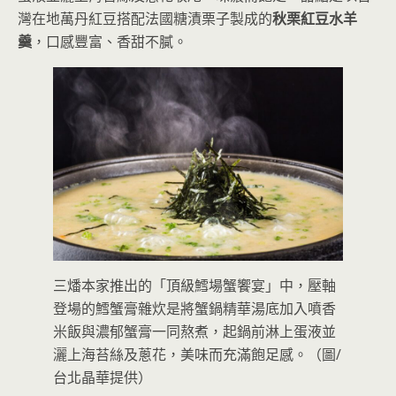
灣在地萬丹紅豆搭配法國糖漬栗子製成的
秋栗紅豆水羊
羹
，口感豐富、香甜不膩。
三燔本家推出的「頂級鱈場蟹饗宴」中，壓軸
登場的鱈蟹膏雜炊是將蟹鍋精華湯底加入噴香
米飯與濃郁蟹膏一同熬煮，起鍋前淋上蛋液並
灑上海苔絲及蔥花，美味而充滿飽足感。（圖/
台北晶華提供）