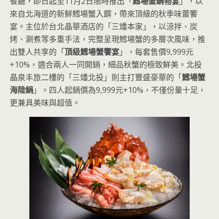
餐廳，即日起至11月2日限時推出「
鱈場蟹鍋物宴
」，以
來自北海道的新鮮鱈場蟹入饌，帶來頂級的秋季味蕾饗
宴。主位於台北晶華酒店的「三燔本家」，以涼拌、炭
烤、涮煮等多重手法，完整呈現鱈場蟹的多層次風味，推
出雙人共享的「
頂級鱈場蟹饗宴
」，每套售價9,999元
+10%，適合兩人一同開鍋，細品秋蟹的極致鮮美。北投
晶泉丰旅二樓的「三燔北投」則主打豐盛豪華的「
鱈場蟹
海陸鍋
」。四人起鍋價為9,999元+10%，不僅份量十足，
更兼具美味與超值。