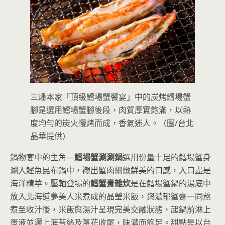
三燔本家「頂級鱈場蟹饗宴」中的炭烤鱈場蟹
腳是選用鱈場蟹腳後段，肉質厚實飽滿，以熱
度均勻的炭火慢烤而成，香氣迷人。（圖/台北
晶華提供）
鍋物宴中的主角—
鱈場蟹涮涮鍋
選用份量十足的鱈場蟹身
涮入鰹魚昆布鍋中，襯出蟹肉細緻鮮美的口感，入口盡是
海洋精華。壓軸登場的
鱈蟹膏雜炊
是在鱈場蟹鍋的湯底中
放入北海道夢美人米煮成的晶瑩米飯，與濃郁蟹膏一同熬
煮至收汁後，米飯與湯汁呈現完美交融狀態，起鍋前淋上
蛋液並灑上海苔絲及蔥花收尾，味濃而飽足。甜點是以台