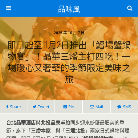
品味風
2025 年 10 月 7 日
即日起至11月2日推出「鱈場蟹鍋
物宴」！晶華三燔主打四吃！一
場暖心又奢華的季節限定美味之
旅
Share
Tweet
Pin
Mail
SMS
台北晶華酒店
與
北投晶泉丰旅
同步迎來螃蟹最肥美的季
節，旗下「
三燔本家
」與「
三燔北投
」兩家日式鍋物料理