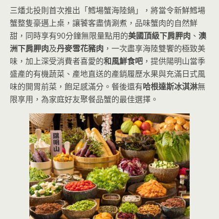
三燔北投則首次推出「鱈場蟹海陸鍋」，將當令新鮮鱈場
蟹整隻豪邁上桌，讓饕客盡情涮煮，品味蟹肉的自然鮮
甜，同時享有90分鐘無限量點用的
美國頂級下肩胛肉
、
澳
洲下肩胛肉
及
丹麥雪花豬肉
，一次盡享海陸雙饗的極致美
味，加上深受消費者喜愛的
和風鮮食吧
，提供陽明山當季
盛產的有機蔬菜、產地直送的產銷履歷水果與充滿日式風
味的開胃前菜，飽足感滿分。餐後還有
哈根達斯冰淇淋
無
限享用，為家庭好友聚餐品蟹的最佳選擇。