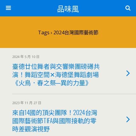
品味風
Tags › 2024台灣國際藝術節
2024 年 5 月 10 日
臺德廿位舞者與交響樂團磅礡共
演！舞蹈空間✕海德堡舞蹈劇場
《火鳥．春之祭─異的力量》
2023 年 11 月 27 日
來自14國的頂尖團隊！2024台灣
國際藝術節TIFA與國際接軌的零
時差觀演視野