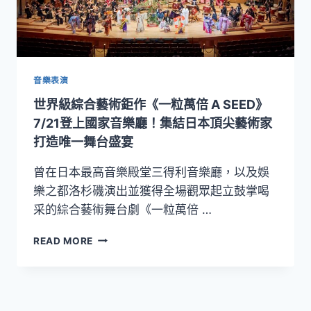
音樂表演
世界級綜合藝術鉅作《一粒萬倍 A SEED》
7/21登上國家音樂廳！集結日本頂尖藝術家
打造唯一舞台盛宴
曾在日本最高音樂殿堂三得利音樂廳，以及娛
樂之都洛杉磯演出並獲得全場觀眾起立鼓掌喝
采的綜合藝術舞台劇《一粒萬倍 …
世
READ MORE
界
級
綜
合
藝